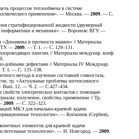
ель процессов теплообмена в системе
 космического применения». — Москва. —
2009
. — С.
ния стратифицированной жидкости (двумерный
и, информатики и механики». — Воронеж: ВГУ. —
 «Динамика и прочность машин» // Материалы
ГТУ. —
2009
. — Т. 1. — С. 1
29–131
.
лопроводящих панелях // Материалы междунар. конф.
0
.
о-добными дефектами // Материалы IV Междунар.
 Т. 1. — С. 1
35–138
.
ного метода в изучении состояний гомеостаза,
аучн. тр. «Актуальные проблемы интенсивного
— Вып. 12. — Ч. 2. — С.4
27–434
.
свойств электрических контактов с помощью
иалы: получение, свойства, применение // Тр.
 —
2009
. — С. 3
22–323
.
аций МКЭ для начально-краевой задачи
формационные технологии». — Копаоник (Сербия),
конечных элементов для краевой задачи
числительные технологии». — Н. Новгород. —
2009
.