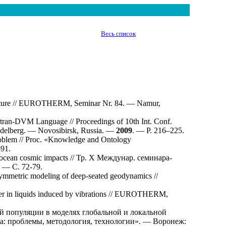
Весь список
 mixture // EUROTHERM, Seminar Nr. 84. — Namur,
rtran-DVM Language // Proceedings of 10th Int. Conf.
idelberg. — Novosibirsk, Russia. —
2009
. — P. 2
16–225
.
oblem // Proc. «Knowledge and Ontology
-91.
f ocean cosmic impacts // Тр. X Междунар. семинара-
. — С. 72-79.
symmetric modeling of deep-seated geodynamics //
er in liquids induced by vibrations // EUROTHERM,
 популяции в моделях глобальной и локальной
а: проблемы, методология, технологии». — Воронеж: