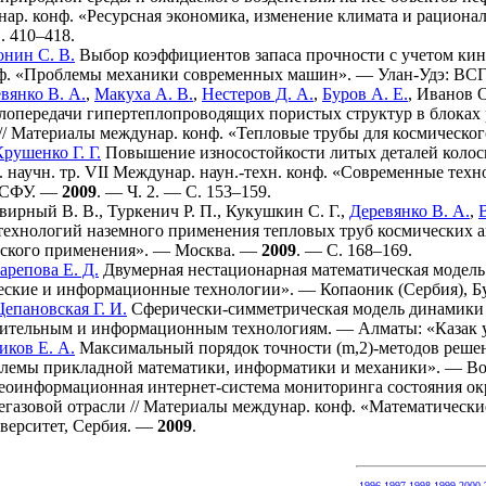
ар. конф. «Ресурсная экономика, изменение климата и рациона
. 4
10–418
.
нин С. В.
Выбор коэффициентов запаса прочности с учетом ки
ф. «Проблемы механики современных машин». — Улан-Удэ: ВС
вянко В. А.
,
Макуха А. В.
,
Нестеров Д. А.
,
Буров А. Е.
,
Иванов О
плопередачи гипертеплопроводящих пористых структур в блока
// Материалы междунар. конф. «Тепловые трубы для космическ
Крушенко Г. Г.
Повышение износостойкости литых деталей колос
б. научн. тр. VII Междунар. наун.-техн. конф. «Современные те
 СФУ. —
2009
. — Ч. 2. — С. 1
53–159
.
вирный В. В.
,
Туркенич Р. П.
,
Кукушкин С. Г.
,
Деревянко В. А.
,
технологий наземного применения тепловых труб космических а
еского применения». — Москва. —
2009
. — С. 1
68–169
.
арепова Е. Д.
Двумерная нестационарная математическая модель 
еские и информационные технологии». — Копаоник (Сербия), Б
епановская Г. И.
Сферически-симметрическая модель динамики ст
ительным и информационным технологиям. — Алматы: «Казак 
иков Е. А.
Максимальный порядок точности (m,2)-методов решени
лемы прикладной математики, информатики и механики». — В
еоинформационная интернет-система мониторинга состояния ок
егазовой отрасли // Материалы междунар. конф. «Математическ
ерситет, Сербия. —
2009
.
1996
1997
1998
1999
2000