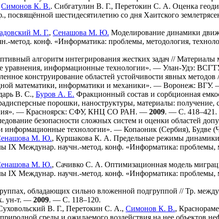
,
Симонов К. В.
.
Сибгатулин В. Г.
,
Перетокин С. А.
Оценка геодин
ф., посвящённой шестидесятилетию со дня Хаитского землетряс
адовский М. Г.
,
Сенашова М. Ю.
Моделирование динамики движе
чн.-метод. конф. «Информатика: проблемы, методология, техно
тивный алгоритм интегрирования жестких задач // Материалы 
 уравнения, информационные технологии». — Улан-Удэ: ВСГТ
енное конструирование областей устойчивости явных методов 
ной математики, информатики и механики». — Воронеж: ВГУ.
арь В. С.
,
Буров А. Е.
Фракционный состав и сорбционная емко
радисперсные порошки, наноструктуры, материалы: получение, св
ния». — Красноярск: СФУ, КНЦ СО РАН. —
2009
. — С. 4
18–421
.
едование безопасности сложных систем и оценки областей допу
и информационные технологии». — Копаоник (Сербия), Будве (
енашова М. Ю.
,
Куршакова К. А.
Предельные режимы динамики ч
алы IX Междунар. научн.-метод. конф. «Информатика: проблемы,
енашова М. Ю.
,
Сачивко С. А.
Оптимизационная модель миграци
алы IX Междунар. научн.-метод. конф. «Информатика: проблемы,
руппах, обладающих сильно вложенной подгруппой // Тр. междун
к. ун-т. —
2009
. — С. 1
18–120
.
Суховольский В. Г.
,
Перетокин С. А.
,
Симонов К. В.
,
Краснорамен
природной среды и ожидаемого воздействия на нее объектов нефт