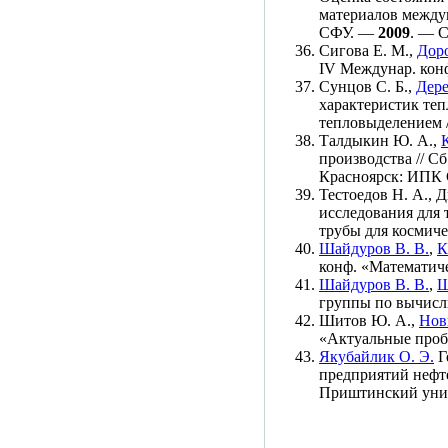
материалов междун
СФУ. —
2009
. — С
Сигова Е. М.
,
Доро
IV Междунар. кон
Сунцов С. Б.
,
Дере
характеристик те
тепловыделением 
Талдыкин Ю. А.
,
производства // С
Красноярск: ИПК
Тестоедов Н. А.
,
Д
исследования для 
трубы для космич
Шайдуров В. В.
,
К
конф. «Математич
Шайдуров В. В.
,
Щ
группы по вычисл
Шитов Ю. А.
,
Нов
«Актуальные проб
Якубайлик О. Э.
Г
предприятий нефт
Приштинский унив