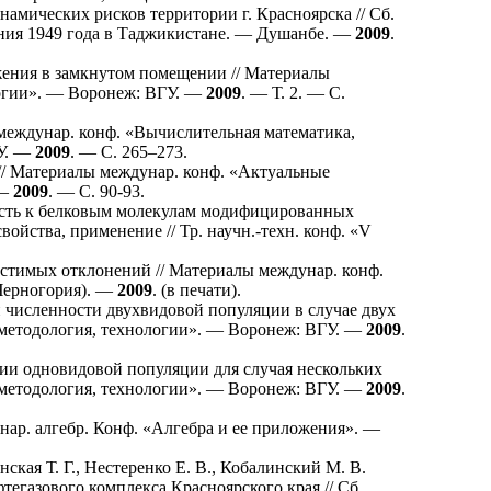
амических рисков территории г. Красноярска // Сб.
ения 1949 года в Таджикистане. — Душанбе. —
2009
.
ния в замкнутом помещении // Материалы
логии». — Воронеж: ВГУ. —
2009
. — Т. 2. — С.
междунар. конф. «Вычислительная математика,
У. —
2009
. — С. 2
65–273
.
// Материалы междунар. конф. «Актуальные
 —
2009
. — С. 90-93.
сть к белковым молекулам модифицированных
ойства, применение // Тр. научн.-техн. конф. «V
стимых отклонений // Материалы междунар. конф.
Черногория). —
2009
. (в печати).
исленности двухвидовой популяции в случае двух
 методология, технологии». — Воронеж: ВГУ. —
2009
.
и одновидовой популяции для случая нескольких
 методология, технологии». — Воронеж: ВГУ. —
2009
.
ар. алгебр. Конф. «Алгебра и ее приложения». —
ская Т. Г.
,
Нестеренко Е. В.
,
Кобалинский М. В.
егазового комплекса Красноярского края // Сб.