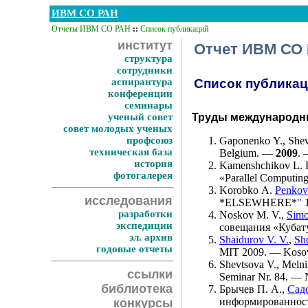
ИВМ СО РАН
Отчеты ИВМ СО РАН
::
Список публикаций
институт
Отчет ИВМ СО 
структура
сотрудники
аспирантура
Список публика
конференции
семинары
ученый совет
Труды международны
совет молодых ученых
профсоюз
Gaponenko Y.
,
Shev
техническая база
Belgium. —
2009
. 
история
Kamenshchikov L. P
фотогалерея
«Parallel Computin
Korobko A.
Penkov
исследования
*ELSEWHERE*" 17-t
разработки
Noskov M. V.
,
Simo
экспедиции
совещания «Кубат
эл. архив
Shaidurov V. V.
,
Sh
годовые отчеты
MIT 2009. — Kosov
Shevtsova V.
,
Melni
ссылки
Seminar Nr. 84. —
библиотека
Брычев П. А.
,
Садо
информированност
конкурсы