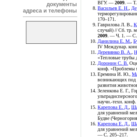
ВГУ. —
2009
. — Т.
документы
Васильев Е. Н.
,
Де
адреса и телефоны
терморегулирован
1
70–171
.
Гаврилова Л. В.
,
К
случай) // Сб. тр
2009
. — Ч. 1. — С.
Данилина Е. М.
,
Б
IV Междунар. кон
Деревянко В. А.
,
Н
«Тепловые трубы 
Доронин С. В.
Оце
конф. «Проблемы 
Еремина И. Ю.
,
Ма
возникающих под в
развития животнов
Зеленкова Е. Г.
,
Го
ультрадисперсного
научн.-техн. кон
Карепова Е. Д.
,
Ша
для уравнений ме
Будве (Черногори
Карепова Е. Д.
,
Ша
для уравнений ме
— С. 2
05–217
.