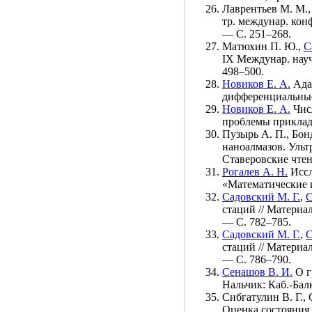
Лаврентьев М. М.
тр. междунар. кон
— С. 2
51–268
.
Матюхин П. Ю.
,
С
IX Междунар. нау
4
98–500
.
Новиков Е. А.
Адап
дифференциальные
Новиков Е. А.
Числ
проблемы приклад
Пузырь А. П.
,
Бонд
наноалмазов. Ульт
Ставеровские чте
Рогалев А. Н.
Иссл
«Математические 
Садовский М. Г.
,
С
стаций // Матери
— C. 7
82–785
.
Садовский М. Г.
,
С
стаций // Матери
— C. 7
86–790
.
Сенашов В. И.
О г
Нальчик: Каб.-Бал
Сибгатулин В. Г.
,
Оценка состояния 