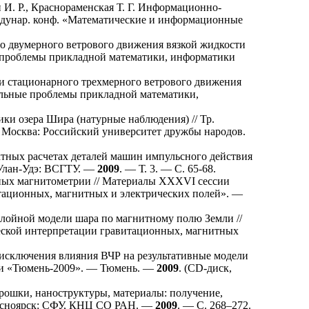
 И. Р.
,
Краснораменская Т. Г.
Информационно-
ждунар. конф. «Математические и информационные
о двумерного ветрового движения вязкой жидкости
е проблемы прикладной математики, информатики
и стационарного трехмерного ветрового движения
уальные проблемы прикладной математики,
ки озера Шира (натурные наблюдения) // Тр.
 Москва: Российский университет дружбы народов.
тных расчетах деталей машин импульсного действия
Улан-Удэ: ВСГТУ. —
2009
. — Т. 3. — С. 65-68.
ных магнитометрии // Материалы XXXVI сессии
тационных, магнитных и электрических полей». —
лойной модели шара по магнитному полю Земли //
еской интерпретации гравитационных, магнитных
 исключения влияния ВЧР на результативные модели
авки «Тюмень-2009». — Тюмень. —
2009
. (CD-диск,
ошки, наноструктуры, материалы: получение,
Красноярск: СФУ, КНЦ СО РАН. —
2009
. — С. 2
68–272
.