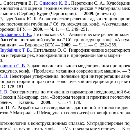
.
,
Сибгатулин В. Г.
,
Симонов К. В.
,
Перетокин С. А.
,
Худобердин
ехнология для оценки геодинамических рисков // Материалы ме
опаоник (Сербия), Будве (Черногория). —
2009
. (в печати).
Гульденбальк Ю. Б.
Аналитическое решение задачи стационарног
ме постоянной глубины // Сб. тр. междунар. конф. «Актуальны
Воронеж: ВГУ. —
2009
. — Ч. 1. — С. 2
49–251
.
Якубайлик Т. В.
,
Питальская О. С.
Аналитические решения задач
 бассейне постоянной глубины // Сб. тр. междунар. конф. «Акт
еханики». — Воронеж: ВГУ. —
2009
. — Ч. 1. — С. 2
52–255
.
Якубайлик Т. В.
,
Питальская О. С.
Гидрофизические характеристи
ика и термика рек, водохранилищ и прибрежной зоны морей». —
0.
оронин С. В.
Задачи вычислительного моделирования при проек
Междунар. конф. «Проблемы механики современных машин». — 
И. В.
Некоторые утверждения, полезные при интерпретации дан
Вопросы теории и практики геологической интерпретации грави
 С. 1
78–181
.
И. В.
Эксперименты по уточнению параметров неоднородной 6-с
сессии Междунар. сем. «Вопросы теории и практики геологич
полей». — Казань. —
2009
. — С. 1
74–178
.
ин П. А.
Разработка и исследование адаптивной технологии для
езов // Материалы II Междунар. геолого-геофиз. конф. и выст
отехнологии в конструкционных сплавах. Ультрадисперсные пор
ние // Тр. научн.-техн. конф. — «V Ставеровские чтения». — 