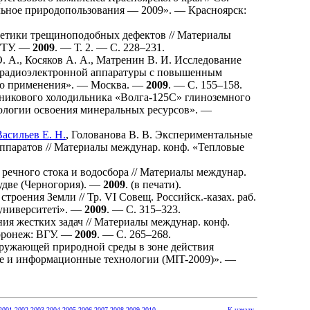
льное природопользования — 2009». — Красноярск:
нетики трещиноподобных дефектов // Материалы
ГТУ. —
2009
. — Т. 2. — С. 2
28–231
.
. А.
,
Косяков А. А.
,
Матренин В. И.
Исследование
х радиоэлектронной аппаратуры с повышенным
ого применения». — Москва. —
2009
. — С. 1
55–158
.
никового холодильника «Волга-125С» глиноземного
хнологии освоения минеральных ресурсов». —
Васильев Е. Н.
,
Голованова В. В.
Экспериментальные
ппаратов // Материалы междунар. конф. «Тепловые
речного стока и водосбора // Материалы междунар.
удве (Черногория). —
2009
. (в печати).
роения Земли // Тр. VI Совещ. Российск.-казах. раб.
университетi». —
2009
. — С. 3
15–323
.
я жестких задач // Материалы междунар. конф.
оронеж: ВГУ. —
2009
. — С. 2
65–268
.
ружающей природной среды в зоне действия
ие и информационные технологии (MIT-2009)». —
2001
2002
2003
2004
2005
2006
2007
2008
2009
2010
К началу