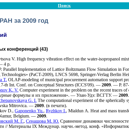
Поиск
РАН за 2009 год
ций
х конференций (43)
tsova V.
High frequency vibration effect on the water-isopropanol
— 4 p.
.
Parallel Implementation of Lattice Boltzmann Flow Simulation in Fo
g Technologies» (PaCT-2009), LNCS 5698, Springer-Verlag Berlin He
a T.
OLAP-modeling of municipal procurement automation support pr
h Int. Conf. on Conceptual Structures (ICCS'09). —
2009
. — Р. 87
nov K. V.
Computer experiment in the problem on the recent traces o
урные формулы и их приложения». — Улан-Удэ: ВСГТУ. —
2009
chepanovskaya G. I.
The computational experiment of the spherically 
ska Mitrovica. —
2009
. (в печати).
kov D.
,
Gaponenko Yu.
,
Ryzhkov I.
,
Mialdun A.
Heat and mass transf
 Namur, Belgium. —
2009
.
вский М. Г.
,
Сенашова М. Ю.
Сравнение динамики численностей
и // Материалы IX Междунар. научн.-метод. конф. «Информатик