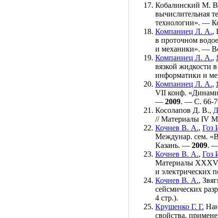
Кобалинский М. В
вычислительная т
технологии». — К
Компаниец Л. А.
,
в проточном водое
и механики». — 
Компаниец Л. А.
,
вязкой жидкости в
информатики и м
Компаниец Л. А.
,
VII конф. «Динам
—
2009
. — С. 66-7
Косолапов Д. В.
,
Д
// Материалы IV 
Кочнев В. А.
,
Гоз 
Междунар. сем. «
Казань. —
2009
. —
Кочнев В. А.
,
Гоз 
Материалы XXXVI 
и электрических 
Кочнев В. А.
,
Звяг
сейсмических разр
4 стр.).
Крушенко Г. Г.
Нан
свойства, примене