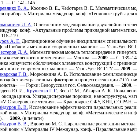
 1. — C. 1
41–145
.
ревянко В. А.
,
Косенко В. Е.
,
Чеботарев В. Е.
Математическая мод
ия прибора // Материалы междунар. конф. «Тепловые трубы для
омпаниец Л. А.
О численном моделировании двухслойного тече
. междунар. конф. «Актуальные проблемы прикладной математик
 1
16–119
.
уров А. Е.
Дистанционное обучение дисциплинам специальности
ф. «Проблемы механики современных машин». — Улан-Удэ: ВС
естеров Д. А.
Математическая модель теплопередачи в гипертеп
для космического применения». — Москва. —
2009
. — C. 1
39–14
нка живучести оболочечных элементов конструкций с трещиноп
механики современных машин». — Улан-Удэ: ВСГТУ. —
2009
. —
карская Г. В.
,
Морковкина А. В.
Использование хемилюминесцент
оздействием различных факторов в процессе селекции // Сб. н
одства». — Горки: Белорусская гос. Сельхозакадемия. —
2009
. 
рдеев Ю. И.
,
Крушенко Г. Г.
,
Зеер Г. М.
,
Абкарян А. К.
Повышение 
 оксида цинка. Ультрадисперсные порошки, наноструктуры, матер
ф. «V Ставеровские чтения». — Красноярск: СФУ, КНЦ СО РАН.
йдуров В. В.
Исследование эффективности параллельных реализ
лкой воды // Материалы междунар. конф. «Математические и ин
я). —
2009
. (в печати).
йдуров В. В.
,
Вдовенко М. С.
Параллельные реализации метода 
лкой воды // Материалы IV Междунар. конф. «Параллельные вы