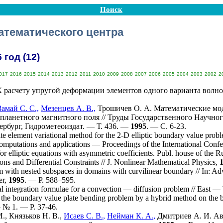
Поиск
атематического центра
год (12)
017
2016
2015
2014
2013
2012
2011
2010
2009
2008
2007
2006
2005
2004
2003
2002
2
 расчету упругой деформации элементов одного варианта волн
Замай С. С.,
Мезенцев А. В.,
Трошичев О. А.
Математические мод
планетного магнитного поля // Труды Государственного Науч
рбург, Гидрометеоиздат. — Т. 436. —
1995
. — С. 6-23.
ite element variational method for the 2-D elliptic boundary value probl
omputations and applications — Proceedings of the International Con
r elliptic equations with asymmetric coefficients. Publ. house of the
ns and Differential Constraints // J. Nonlinear Mathematical Physics,
 with nested subspaces in domains with curvilinear boundary // In: A
er,
1995
. — P. 5
88–595
.
l integration formulae for a convection — diffusion problem // East
the boundary value plate bending problem by a hybrid method on the 
 № 1. — P. 37-46.
.,
Князьков Н. В.,
Исаев С. В.,
Нейман К. А.,
Дмитриев А. И.
Ав