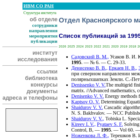
ИВМ СО РАН
Структура института
об отделе
Отдел Красноярского м
сотрудники
направления
Список публикаций за 1995 
мероприятия
публикации
2026
2025
2024
2023
2022
2021
2020
2019
2018
2
институт
Садовский В. М.,
Усаков В. И.
К
исследования
1995
. — № 6. — C. 29-33.
Денисенко В. В.,
Еркаев Н. В.,
ссылки
при северном направлении меж
библиотека
полярныхшапках Земли. С.-Пете
конкурсы
Denissenko V. V.
The multigrid fin
matrix. //Advanced mathematics, c
документы
Denisenko V. V.
Energy methods fo
адреса и телефоны
Kaptsov O. V.
Determining Equatio
Shaidurov V. V.
Cascadic algorithm
N. S. Bakhvalov. — NCC Publish
Shaidurov V. V.,
Tobiska L.
Specia
Kireev I. V.,
Pyataev S. F.
Solving 
Control, B, —
1995
. — Vol 60. —
Ноженкова Л. Ф.,
Терешков В. И