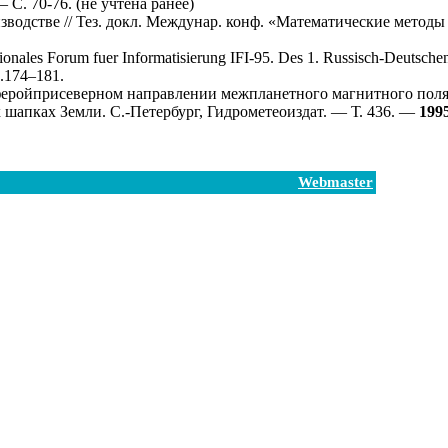
 C. 70-76. (не учтена ранее)
одстве // Тез. докл. Междунар. конф. «Математические методы
tionales Forum fuer Informatisierung IFI-95. Des 1. Russisch-Deutsche
.1
74–181
.
еройприсеверном направлении межпланетного магнитного поля 
апках Земли. С.-Петербург, Гидрометеоиздат. — Т. 436. —
199
Webmaster