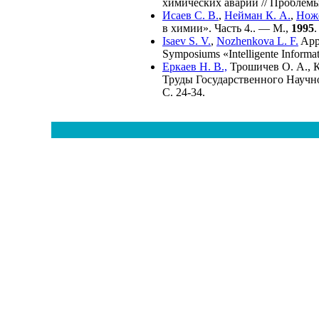
химических аварий // Проблем
Исаев С. В.
,
Нейман К. А.
,
Ноже
в химии». Часть 4.. — М.,
1995
.
Isaev S. V.
,
Nozhenkova L. F.
Appl
Symposiums «Intelligente Informa
Еркаев Н. В.,
Трошичев О. А.
,
К
Труды Государственного Научн
С. 24-34.