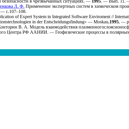
ы безопасности в чрезвычайных ситуациях. —
1995
. — Вып. 11. —
нкова Л. Ф.
Применение экспертных систем в химическом произв
 — с.1
07–108
.
ication of Expert System in Integrated Software Enviroment // Interna
tionstechnologien in der Entscheidungsfindung» — Moskau,
1995
, — p
онторин В. А.
Модель взаимодействия плазменногослоясионосф
ого Центра РФ ААНИИ. — Геофизические процессы в полярных ш