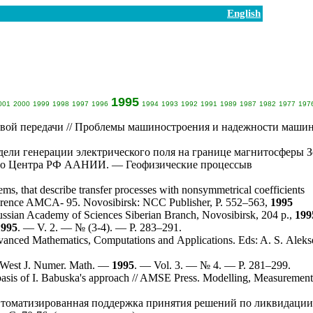
English
1995
001
2000
1999
1998
1997
1996
1994
1993
1992
1991
1989
1987
1982
1977
197
овой передачи // Проблемы машиностроения и надежности машин
ели генерации электрического поля на границе магнитосферы 
ного Центра РФ ААНИИ. — Геофизические процессыв
ems, that describe transfer processes with nonsymmetrical coefficients
ference AMCA- 95. Novosibirsk: NCC Publisher, P. 5
52–563
,
1995
 Russian Academy of Sciences Siberian Branch, Novosibirsk, 204 p.,
199
1995
. — V. 2. — № (3-4). — P. 2
83–291
.
dvanced Mathematics, Computations and Applications. Eds: A. S. Aleks
 — West J. Numer. Math. —
1995
. — Vol. 3. — № 4. — P. 2
81–299
.
basis of I. Babuska's approach // AMSE Press. Modelling, Measuremen
томатизированная поддержка принятия решений по ликвидации