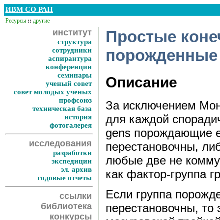
ИВМ СО РАН
Ресурсы
::
другие
институт
Простые коне
структура
сотрудники
порожденные
аспирантура
конференции
семинары
Описание
ученый совет
совет молодых ученых
профсоюз
За исключением Мон
техническая база
для каждой споради
история
фотогалерея
gens порождающие е
исследования
перестановочны, ли
разработки
любые две не комму
экспедиции
эл. архив
как фактор-группа г
годовые отчеты
Если группа порожд
ссылки
перестановочны, то 
библиотека
конкурсы