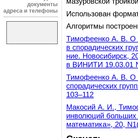
мазуровской тройкой
документы
адреса и телефоны
Использован форма
Алгоритмы построен
Тимофеенко А. В. О
в спорадических груп
ние. Новосибирск, 20
в ВИНИТИ 19.03.01 
Тимофеенко А. В. О
спорадических групп 
1
03–112
Макосий А. И., Тим
инволюций больших с
математика», 20, N1(