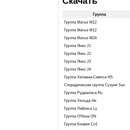
Скачать
Группа
Группа Матье M12
Группа Матье M12
Группа Матье M24
Группа Янко J1
Группа Янко J2
Группа Янко J3
Группа Янко J4
Группа Хигмана-Симпса HS
Спорадическая группа Сузуки Suz
Группа Рудвалиса Ru
Группа Хельда He
Группа Лайонса Ly
Группа О'Нэна ON
Группа Конвея Co1