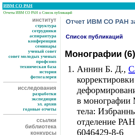
ИВМ СО РАН
Отчеты ИВМ СО РАН
::
Список публикаций
институт
Отчет ИВМ СО РАН за
структура
сотрудники
аспирантура
Список публикаций
конференции
семинары
ученый совет
Монографии (6
совет молодых ученых
профсоюз
Аннин Б. Д.
,
С
техническая база
история
фотогалерея
корректировки
исследования
деформировани
разработки
в монографии 
экспедиции
эл. архив
тела: Избранн
годовые отчеты
отделение РА
ссылки
библиотека
6046429-8-6
конкурсы