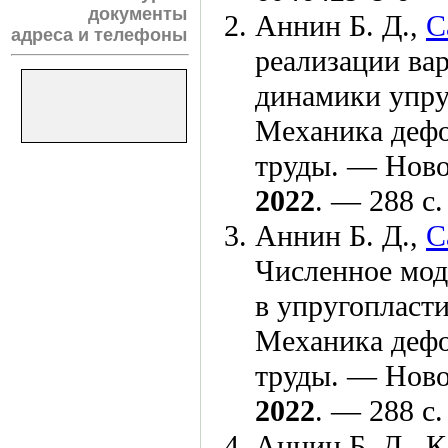
документы
Аннин Б. Д.
,
С
адреса и телефоны
реализации вар
динамики упру
Механика дефо
труды. — Ново
2022
. — 288 с
Аннин Б. Д.
,
С
Численное мод
в упругопласт
Механика дефо
труды. — Ново
2022
. — 288 с
Аннин Б. Д.
,
К