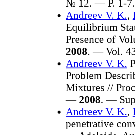
№ 12. — P. 1-7.
Andreev V. K.
,
Equilibrium Stat
Presence of Vo
2008
. — Vol. 4
Andreev V. K.
P
Problem Descri
Mixtures // Proc
—
2008
. — Sup
Andreev V. K.
,
penetrative con