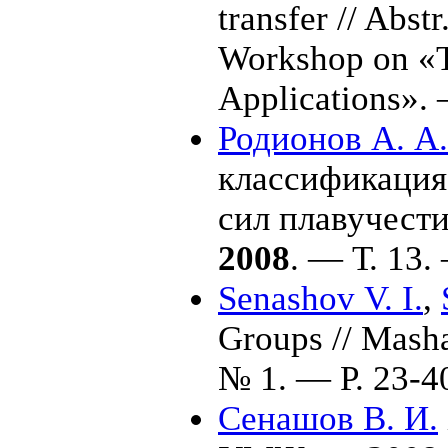
transfer // Abst
Workshop on «T
Applications».
Родионов А. А.
классификация
сил плавучест
2008
. — Т. 13.
Senashov V. I.
,
Groups // Mash
№ 1. — P. 23-4
Сенашов В. И.