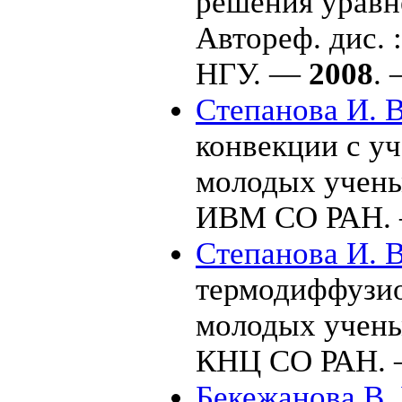
решения уравн
Автореф. дис. 
НГУ. —
2008
. 
Степанова И. В
конвекции с уч
молодых учен
ИВМ СО РАН.
Степанова И. В
термодиффузион
молодых учен
КНЦ СО РАН.
Бекежанова В. 