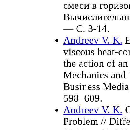
смеси в горизо
Вычислительн
— С. 3-14.
Andreev V. K.
E
viscous heat-con
the action of an
Mechanics and 
Business Media
5
98–609
.
Andreev V. K.
O
Problem // Diff