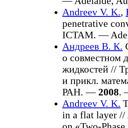
— Adelaide, Au
Andreev V. K.
,
penetrative conv
ICTAM. — Adela
Андреев В. К.
С
о совместном 
жидкостей // 
и прикл. мате
РАН. —
2008
. 
Andreev V. K.
T
in a flat layer 
on «Two-Phase 