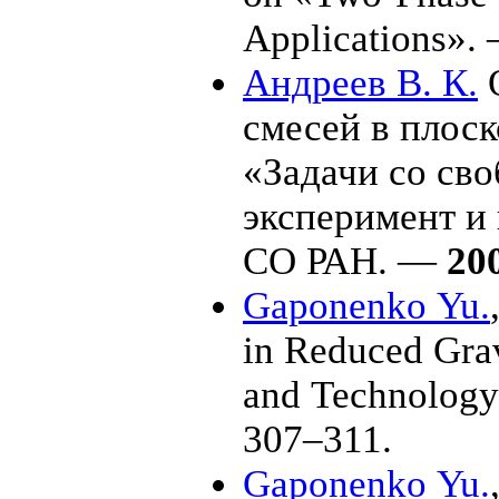
Applications».
Андреев В. К.
О
смесей в плоско
«Задачи со св
эксперимент и
СО РАН. —
20
Gaponenko Yu.
in Reduced Grav
and Technolog
3
07–311
.
Gaponenko Yu.