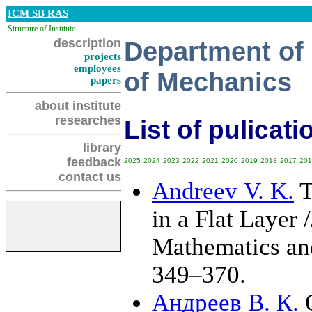
ICM SB RAS
Structure of Institute
description
Department of 
projects
employees
of Mechanics
papers
about institute
researches
List of pulicati
library
feedback
2025
2024
2023
2022
2021
2020
2019
2018
2017
201
contact us
Andreev V. K.
T
in a Flat Layer 
Mathematics an
3
49–370
.
Андреев В. К.
О