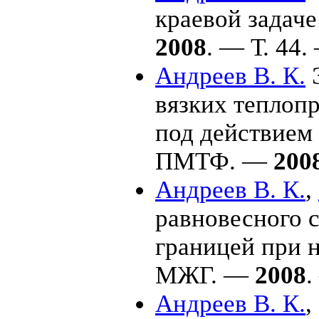
краевой задач
2008
. — Т. 44
Андреев В. К.
Э
вязких теплоп
под действием 
ПМТФ. —
200
Андреев В. К.
,
равновесного 
границей при н
МЖГ. —
2008
.
Андреев В. К.
,