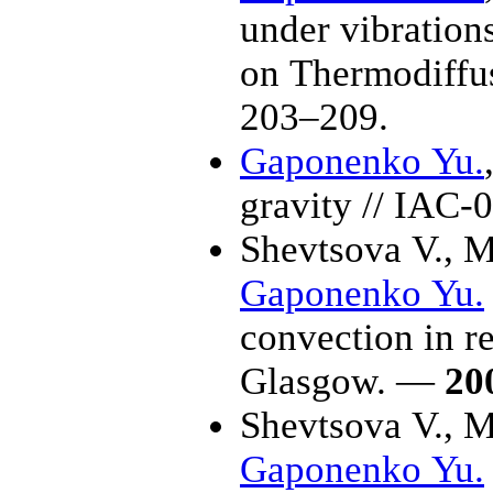
under vibrations
on Thermodiff
2
03–209
.
Gaponenko Yu.
gravity // IAC
Shevtsova V.
,
M
Gaponenko Yu.
convection in r
Glasgow. —
20
Shevtsova V.
,
M
Gaponenko Yu.