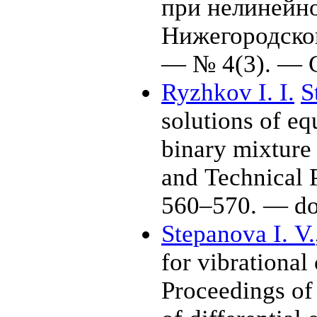
при нелинейно
Нижегородског
— № 4(3). — С
Ryzhkov I. I.
S
solutions of eq
binary mixture
and Technical
5
60–570
. — d
Stepanova I. V.
for vibrational
Proceedings of