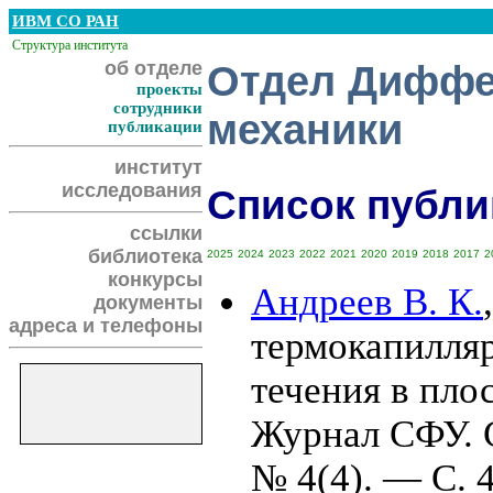
ИВМ СО РАН
Структура института
об отделе
Отдел Диффе
проекты
сотрудники
механики
публикации
институт
исследования
Список публик
ссылки
библиотека
2025
2024
2023
2022
2021
2020
2019
2018
2017
2
конкурсы
Андреев В. К.
документы
адреса и телефоны
термокапилляр
течения в пло
Журнал СФУ. 
№ 4(4). — С. 