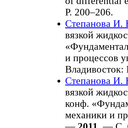
of differential
P. 2
00–206
.
Степанова И. 
вязкой жидкост
«Фундаментал
и процессов у
Владивосток
Степанова И. 
вязкой жидкос
конф. «Фунда
механики и пр
—
2011
. — С. 