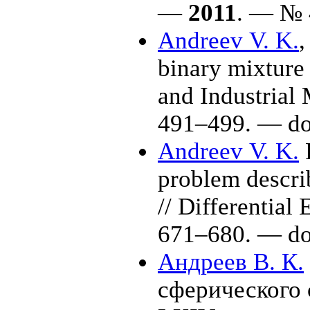
—
2011
. — № 
Andreev V. K.
binary mixture i
and Industrial
4
91–499
. — d
Andreev V. K.
P
problem describ
// Differential
6
71–680
. — d
Андреев В. К.
сферического 