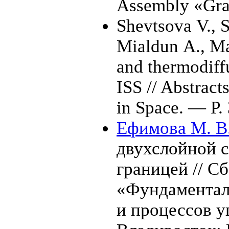
Assembly «Grav
Shevtsova V.
,
S
Mialdun A.
,
Ma
and thermodiff
ISS // Abstract
in Space. — P. 
Ефимова М. В
двухслойной 
границей // Сб
«Фундаментал
и процессов у