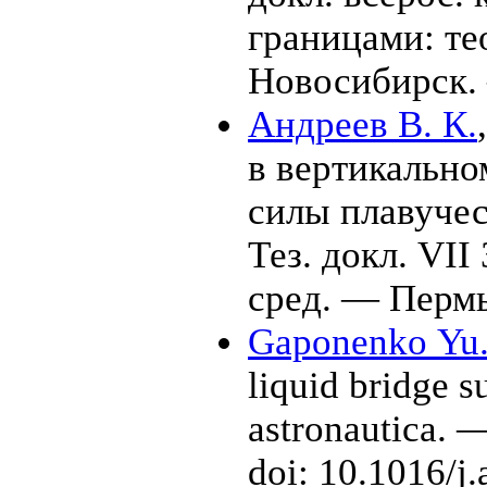
границами: те
Новосибирск
Андреев В. К.
в вертикально
силы плавучес
Тез. докл. VI
сред. — Перм
Gaponenko Yu
liquid bridge su
astronautica. 
doi: 10.1016/j.