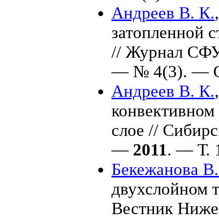
Андреев В. К.
затопленной с
// Журнал СФУ
— № 4(3). — С
Андреев В. К.
конвективном 
слое // Сибир
—
2011
. — Т.
Бекежанова В.
двухслойном т
Вестник Нижег