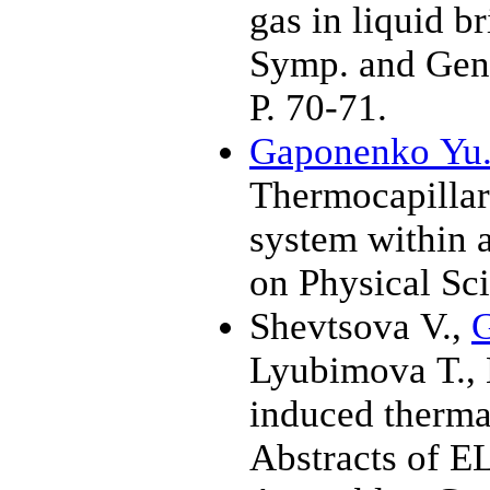
gas in liquid b
Symp. and Gene
P. 70-71.
Gaponenko Yu
Thermocapillary
system within a
on Physical Sci
Shevtsova V.
,
Lyubimova T.
,
induced thermal
Abstracts of 