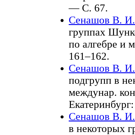
— С. 67.
Сенашов В. И.
группах Шунко
по алгебре и 
1
61–162
.
Сенашов В. И.
подгрупп в не
междунар. кон
Екатеринбур
Сенашов В. И.
в некоторых г