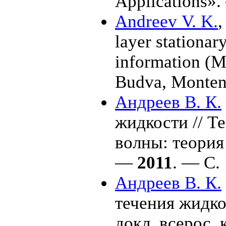
Applications».
Andreev V. K.
layer stationary
information (M
Budva, Monte
Андреев В. К.
жидкости // Т
волны: теори
—
2011
. — С. 
Андреев В. К.
течения жидко
докл. всерос.