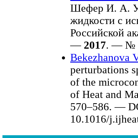
Шефер И. А.
У
жидкости с ис
Российской ак
—
2017
. — № 
Bekezhanova V
perturbations s
of the microcon
of Heat and Ma
5
70–586
. — D
10.1016/j.ijhea