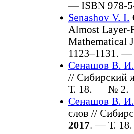
— ISBN 978-5
Senashov V. I.
C
Almost Layer-Fi
Mathematical 
11
23–113
1. —
Сенашов В. И.
// Сибирский 
Т. 18. — № 2. 
Сенашов В. И.
слов // Сибир
2017
. — Т. 18