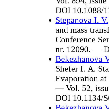
Vol. 894, issue
DOI 10.1088/1
Stepanova I. V.
and mass transf
Conference Se
nr. 12090. — 
Bekezhanova V
Shefer I. A.
Sta
Evaporation at
— Vol. 52, issu
DOI 10.1134/
Bekezhanova V