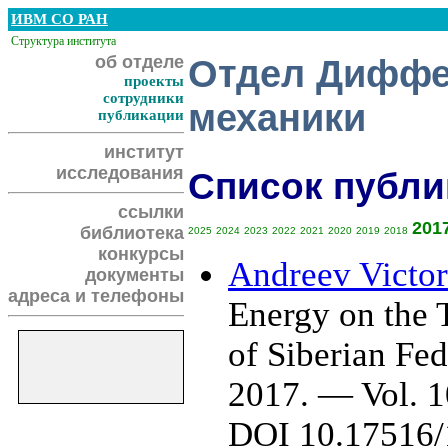
ИВМ СО РАН
Структура института
об отделе
Отдел Диффе
проекты
сотрудники
механики
публикации
институт
исследования
Список публик
ссылки
201
библиотека
2025
2024
2023
2022
2021
2020
2019
2018
конкурсы
Andreev Victor
документы
адреса и телефоны
Energy on the 
of Siberian Fe
2017. — Vol. 10
DOI 10.17516/