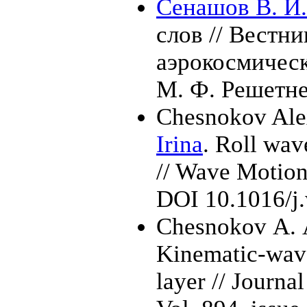
Сенашов В. И.
слов // Вестн
аэрокосмическ
М. Ф. Решетн
Chesnokov Ale
Irina
. Roll wav
// Wave Motion
DOI 10.1016/j
Chesnokov A. 
Kinematic-wave
layer // Journa