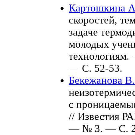
Картошкина А.
скоростей, те
задаче термоди
молодых учен
технологиям.
— С. 52-53.
Бекежанова В.
неизотермичес
с проницаемы
// Известия Р
— № 3. — С. 2