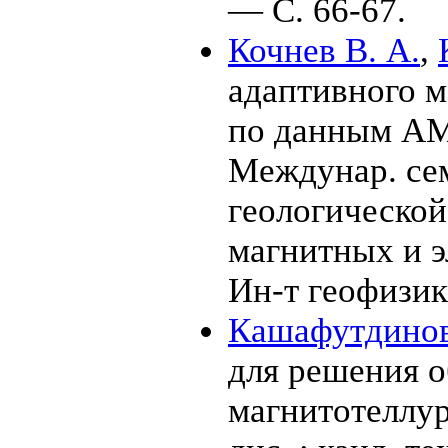
— С. 66-67.
Кочнев В. А.
,
адаптивного м
по данным АМ
Междунар. се
геологической
магнитных и э
Ин-т геофизи
Кашафутдинов
для решения о
магнитотеллу