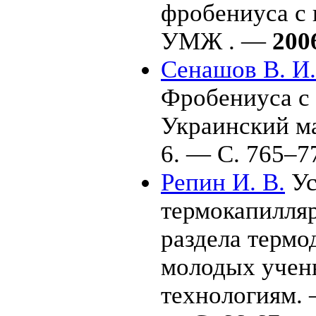
фробениуса с 
УМЖ . —
200
Сенашов В. И.
Фробениуса с 
Украинский м
6. — С. 7
65–7
Репин И. В.
Ус
термокапилляр
раздела термод
молодых учен
технологиям.