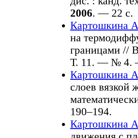
дис. : канд. 
2006
. — 22 с.
Картошкина А.
на термодифф
границами //
Т. 11. — № 4. 
Картошкина А.
слоев вязкой 
математическ
1
90–194
.
Картошкина А.
движения с пл