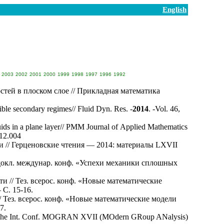
English
2003
2002
2001
2000
1999
1998
1997
1996
1992
ей в плоском слое // Прикладная математика
sible secondary regimes// Fluid Dyn. Res. -
2014
. -Vol. 46,
luids in a plane layer// PMM Journal of Applied Mathematics
.12.004
// Герценовские чтения — 2014: материалы LXVII
докл. междунар. конф. «Успехи механики сплошных
 // Тез. всерос. конф. «Новые математические
 С. 15-16.
Тез. всерос. конф. «Новые математические модели
7.
ts of the Int. Conf. MOGRAN XVII (MOdern GRoup ANalysis)