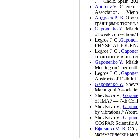
. — Cadiz, Spain,
20
Andreev V.
,
Cheremni
Association. — Vienn
Андреев В. К.
Эволю
границами: теория,
Gaponenko Y.
,
Miald
of weak convection// 
Legros J. C.
,
Gaponen
PHYSICAL JOURNA
Legros J. C.
,
Gaponen
технологии в нефте
Gaponenko Y.
,
Miald
Meeting on Thermodi
Legros J. C.
,
Gaponen
Abstracts of 11-th I
Gaponenko Y.
,
Shevt
Marangoni Associatio
Shevtsova V.
,
Gapone
of IMA7 — 7-th Conf.
Shevtsova V.
,
Gapone
by vibrations // Abst
Shevtsova V.
,
Gapone
COSPAR Scientific 
Ефимова М. В.
Об у
математические мод