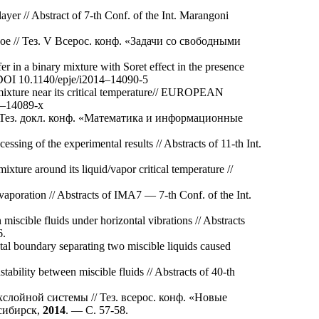
layer // Abstract of 7-th Conf. of the Int. Marangoni
 // Тез. V Всерос. конф. «Задачи со свободными
r in a binary mixture with Soret effect in the presence
 DOI 10.1140/epje/i20
14–140
90-5
 mixture near its critical temperature// EUROPEAN
–140
89-x
n // Тез. докл. конф. «Математика и информационные
essing of the experimental results // Abstracts of 11-th Int.
mixture around its liquid/vapor critical temperature //
vaporation // Abstracts of IMA7 — 7-th Conf. of the Int.
n miscible fluids under horizontal vibrations // Abstracts
6.
ontal boundary separating two miscible liquids caused
nstability between miscible fluids // Abstracts of 40-th
лойной системы // Тез. всерос. конф. «Новые
сибирск,
2014
. — С. 57-58.