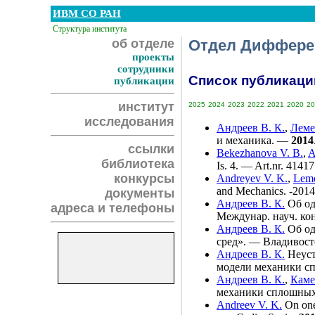
ИВМ СО РАН
Структура института
об отделе
Отдел Диффере
проекты
сотрудники
Список публикаций 
публикации
институт
2025
2024
2023
2022
2021
2020
20
исследования
Андреев В. К.
,
Леме
и механика. —
2014
ссылки
Bekezhanova V. B.
,
A
библиотека
Is. 4. — Art.nr. 414
конкурсы
Andreyev V. K.
,
Leme
and Mechanics. -2014.
документы
Андреев В. К.
Об од
адреса и телефоны
Междунар. науч. ко
Андреев В. К.
Об од
сред». — Владивост
Андреев В. К.
Неуст
модели механики сп
Андреев В. К.
,
Каме
механики сплошных 
Andreev V. K.
On one