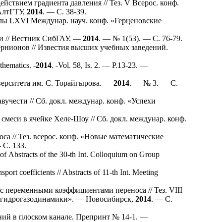
ствием градиента давления // Тез. V Всерос. конф.
 АлтГТУ,
2014
. — С. 38-39.
алы LXVI Междунар. науч. конф. «Герценовские
и // Вестник СибГАУ. —
2014
. — № 1(53). — С. 76-79.
рнионов // Известия высших учебных заведений.
hematics. -
2014
. -Vol. 58, Is. 2. — P.13-23. —
иверситета им. С. Торайгырова. —
2014
. — № 3. — C.
чести // Сб. докл. междунар. конф. «Успехи
меси в ячейке Хеле-Шоу // Сб. докл. междунар. конф.
а // Тез. всерос. конф. «Новые математические
 С. 133.
of Abstracts of the 30-th Int. Colloquium on Group
port coefficients // Abstracts of 11-th Int. Meeting
 переменными коэффициентами переноса // Тез. VIII
й гидрогазодинамики». — Новосибирск,
2014
. — С.
й в плоском канале. Препринт № 14-1. —