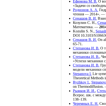
Ефимова М. В.
О во
«Задачи со свободн
Родионов А. А.
Гидр
чтения — 2014». — 
Сенашов В. И.
Взаим
Козулин С. Н.
,
Сена
Математика. —
201
Kozulin S. N.
,
Senash
DOI 10.3103/S1066
Сенашов В. И.
On al
65-71.
Степанова И. В.
О т
механики сплошных
Степанова И. В.
,
Че
«Успехи механики 
Степанова И. В.
Гру
модели механики сп
Stepanova I.
Lie symme
Theoretical Methods 
Ryzhkov I.
,
Stepanova
on Thermodiffusion.
Рыжков И. И.
,
Степа
Всерос. шк. с межд
1
38–139
.
Черемных Е. Н.
Свой