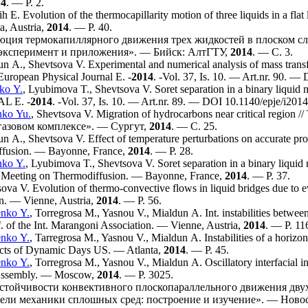
14
. — P. 2.
h E.
Evolution of the thermocapillarity motion of three liquids in a flat 
a, Austria,
2014
. — P. 40.
ция термокапиллярного движения трех жидкостей в плоском слое
 эксперимент и приложения». — Бийск: АлтГТУ,
2014
. — С. 3.
un A.
,
Shevtsova V.
Experimental and numerical analysis of mass transfe
European Physical Journal E. -
2014
. -Vol. 37, Is. 10. — Art.nr. 90. —
ko Y.
,
Lyubimova T.
,
Shevtsova V.
Soret separation in a binary liquid
L E. -
2014
. -Vol. 37, Is. 10. — Art.nr. 89. — DOI 10.1140/epje/i20
14
ko Yu.
,
Shevtsova V.
Migration of hydrocarbons near critical regio
газовом комплексе». — Сургут,
2014
. — С. 25.
un A.
,
Shevtsova V.
Effect of temperature perturbations on accurate proc
ffusion. — Bayonne, France,
2014
. — P. 28.
ko Y.
,
Lyubimova T.
,
Shevtsova V.
Soret separation in a binary liquid 
nt. Meeting on Thermodiffusion. — Bayonne, France,
2014
. — P. 37.
sova V.
Evolution of thermo-convective flows in liquid bridges due to e
n. — Vienne, Austria,
2014
. — P. 56.
nko Y.
,
Torregrosa M.
,
Yasnou V.
,
Mialdun A.
Int. instabilities betwee
 of the Int. Marangoni Association. — Vienne, Austria,
2014
. — P. 11
nko Y.
,
Tarregrosa M.
,
Yasnou V.
,
Mialdun A.
Instabilities of a horiz
racts of Dynamic Days US. — Atlanta,
2014
. — P. 45.
nko Y.
,
Torregrosa M.
,
Yasnou V.
,
Mialdun A.
Oscillatory interfacial i
Assembly. — Moscow,
2014
. — P. 3025.
стойчивости конвективного плоскопараллельного движения двухс
ели механики сплошных сред: построение и изучение». — Ново