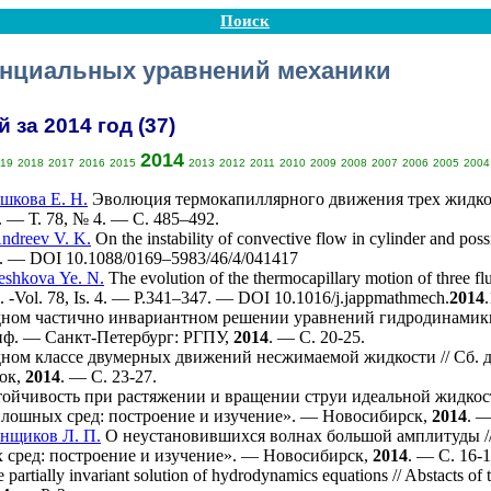
Поиск
нциальных уравнений механики
за 2014 год (37)
2014
19
2018
2017
2016
2015
2013
2012
2011
2010
2009
2008
2007
2006
2005
2004
шкова Е. Н.
Эволюция термокапиллярного движения трех жидкост
. — Т. 78, № 4. — С. 4
85–492
.
ndreev V. K.
On the instability of convective flow in cylinder and pos
17. — DOI 10.1088/01
69–598
3/46/4/041417
shkova Ye. N.
The evolution of the thermocapillary motion of three f
 -Vol. 78, Is. 4. — P.3
41–347
. — DOI 10.1016/j.jappmathmech.
2014
ном частично инвариантном решении уравнений гидродинамики 
нф. — Санкт-Петербург: РГПУ,
2014
. — С. 20-25.
ном классе двумерных движений несжимаемой жидкости // Сб. 
ок,
2014
. — С. 23-27.
ойчивость при растяжении и вращении струи идеальной жидкости
лошных сред: построение и изучение». — Новосибирск,
2014
. —
нщиков Л. П.
О неустановившихся волнах большой амплитуды // 
сред: построение и изучение». — Новосибирск,
2014
. — С. 16-1
 partially invariant solution of hydrodynamics equations // Abstac