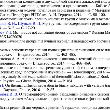
зникновении конвекции в двухслойной системе жидкостей под дей
ыми границами: теория, эксперимент и приложения». — Бийск:
остатическая модель, групповые свойства и решение // Матери
Санкт-Петербург: РГПУ им. А. И. Герцена,
2014
. — С.
98–100
.
оотношения почти слойно конечных групп с близкими классам
шов В. И.
,
Шунков В. П.
Mp-группы, не содержащие групп квате
4
. — № 2. — С. 17-29.
ov V. I.
Mp -groups not containing groups of quaternions// Russian Mat
369X14020030
most layer-finite groups // Научный журнал Павлодарского госун
очных решениях уравнений конвекции при нелинейной силе плаву
 сред». — Владивосток,
2014
. — С. 4
62–465
.
сноков А. А.
Анализ устойчивости сдвиговых течений бинарной с
сплошных сред». — Владивосток,
2014
. — С. 4
66–469
.
пповые свойства и точные решения уравнений тепломассоперенос
лошных сред: построение и изучение». — Новосибирск,
2014
. —
try analysis and exact solutions of thermodiffusion equations // Book 
in Physics. — Ghent, Belgium,
2014
. — P. 164.
 I.
On thermal diffusion separation in binary mixtures with variable trans
 — Bayonne, France,
2014
. — P. 85.
нова И. В.
О термодиффузионном разделении бинарных смесей с
унар. участием «Актуальные вопросы теплофизики и физическо
ства решений двумерных уравнений термокапиллярных движени