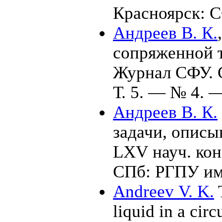
Красноярск: 
Андреев В. К.
сопряженной т
Журнал СФУ. 
Т. 5. — № 4. —
Андреев В. К.
задачи, описы
LXV науч. кон
СПб: РГПУ им.
Andreev V. K.
T
liquid in a circ