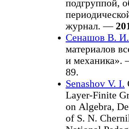
подгруппой, 
периодической
журнал. —
20
Сенашов В. И.
материалов вс
и механика».
89.
Senashov V. I.
Layer-Finite Gr
on Algebra, De
of S. N. Chern