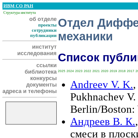
ИВМ СО РАН
Структура института
об отделе
Отдел Диффе
проекты
сотрудники
механики
публикации
институт
исследования
Список публик
ссылки
библиотека
2025
2024
2023
2022
2021
2020
2019
2018
2017
2
конкурсы
Andreev V. K.
документы
адреса и телефоны
Pukhnachev V. 
Berlin/Boston:
Андреев В. К.
смеси в плоск