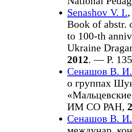
National Pedag
Senashov V. I.
Book of abstr. 
to 100-th anni
Ukraine Dragam
2012
. — P. 135
Сенашов В. И.
о группах Шунк
«Мальцевские
ИМ СО РАН,
Сенашов В. И.
междунар. кон