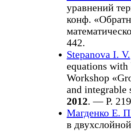
уравнений тер
конф. «Обратн
математическ
442.
Stepanova I. V.
equations with
Workshop «Grou
and integrable
2012
. — P. 2
1
Магденко Е. П
в двухслойной