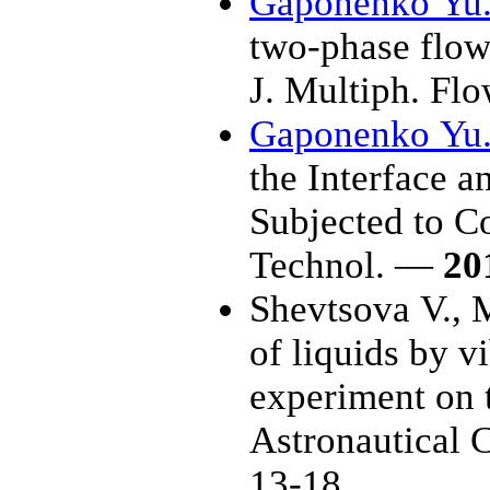
Gaponenko Yu.
two-phase flows 
J. Multiph. Fl
Gaponenko Yu.
the Interface 
Subjected to C
Technol. —
20
Shevtsova V.
,
M
of liquids by v
experiment on t
Astronautical 
13-18.