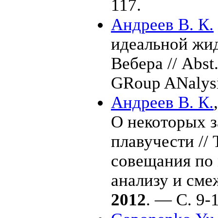
117.
Андреев В. К.
идеальной жид
Вебера // Abs
GRoup ANalysi
Андреев В. К.
О некоторых з
плавучести // 
совещания по 
анализу и см
2012
. — С. 9-