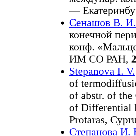
— Екатеринб
Сенашов В. И.
конечной пери
конф. «Мальц
ИМ СО РАН,
Stepanova I. V.
of termodiffusi
of abstr. of th
of Differentia
Protaras, Cypr
Степанова И. 