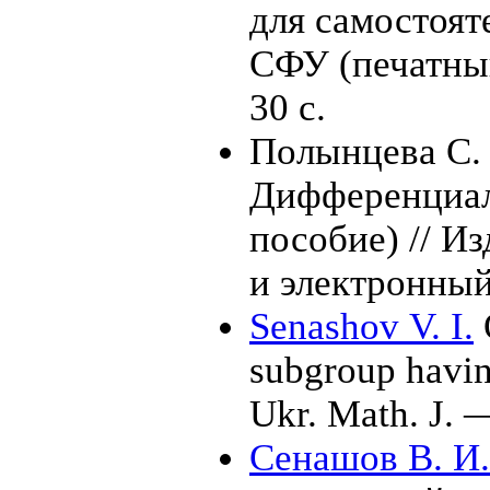
для самостоят
СФУ (печатны
30 с.
Полынцева С. 
Дифференциал
пособие) // И
и электронны
Senashov V. I.
subgroup having
Ukr. Math. J.
Сенашов В. И.