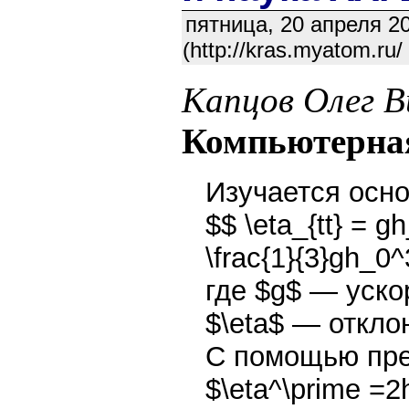
пятница, 20 апреля 2
(http://kras.myatom.r
Капцов Олег 
Компьютерная
Изучается осн
$$ \eta_{tt} = gh
\frac{1}{3}gh_0^
где $g$ — уско
$\eta$ — откло
С помощью пре
$\eta^\prime =2