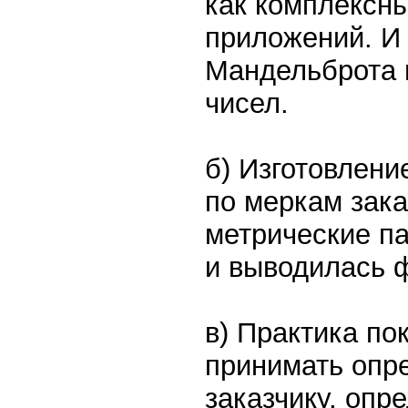
как комплексн
приложений. И 
Мандельброта 
чисел.
б) Изготовлени
по меркам зак
метрические п
и выводилась ф
в) Практика по
принимать опр
заказчику, опр