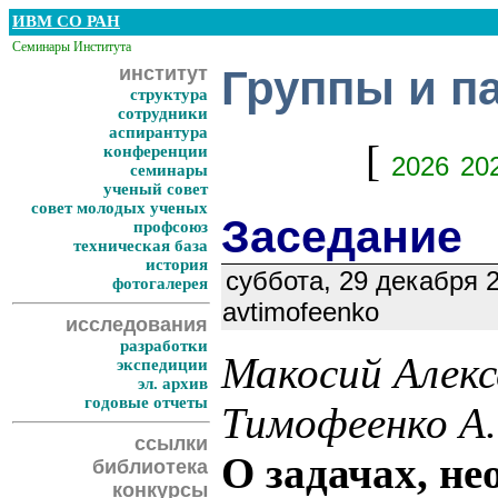
ИВМ СО РАН
Семинары Института
институт
Группы и п
структура
сотрудники
аспирантура
[
конференции
2026
20
семинары
ученый совет
совет молодых ученых
Заседание
профсоюз
техническая база
история
суббота, 29 декабря 2
фотогалерея
avtimofeenko
исследования
разработки
Макосий Алекс
экспедиции
эл. архив
годовые отчеты
Тимофеенко А.
ссылки
О задачах, н
библиотека
конкурсы