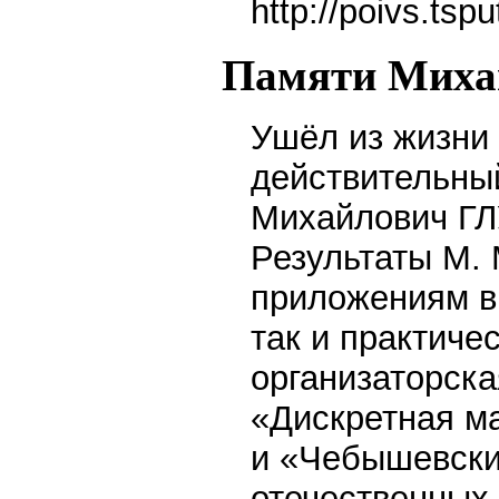
http://poivs.tsp
Памяти Миха
Ушёл из жизни
действительны
Михайлович ГЛУ
Результаты М. 
приложениям вн
так и практиче
организаторска
«Дискретная м
и «Чебышевски
отечественных