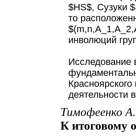
$HS$, Сузуки 
то расположенны
$(m,n,A_1,A_2,A
инволюций гру
Исследование 
фундаментальн
Красноярского 
деятельности 
Тимофеенко А.
К итоговому 