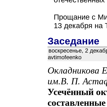
Прощание с Ми
13 декабря на
Заседание
воскресенье, 2 декабр
avtimofeenko
Окладникова 
им.В. П. Аста
Усечённый окт
составленные