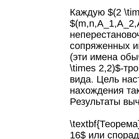
Каждую $(2 \ti
$(m,n,A_1,A_2,A
неперестановоч
сопряженных ин
(эти имена обы
\times 2,2)$-т
вида. Цель нас
нахождения так
Результаты вы
\textbf{Теорема
16$ или спорад