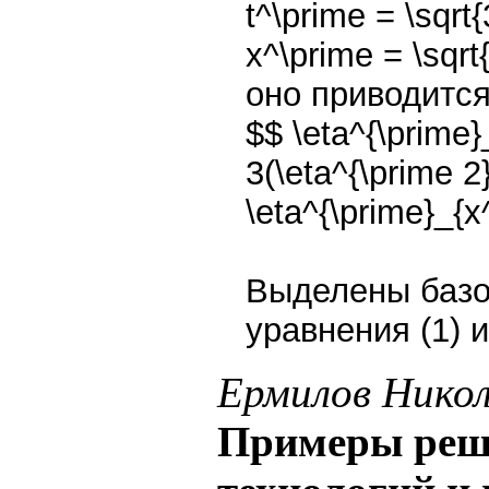
t^\prime = \sqrt
x^\prime = \sqrt
оно приводится
$$ \eta^{\prime}
3(\eta^{\prime 2
\eta^{\prime}_{x
Выделены базо
уравнения (1) 
Ермилов Никол
Примеры реше