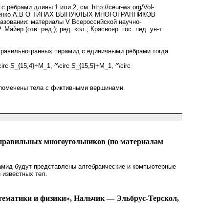
ёбрами длины 1 или 2, см. http://ceur-ws.org/Vol-
Тимофеенко А.В О ТИПАХ ВЫПУКЛЫХ МНОГОГРАННИКОВ
овании: материалы V Всероссийской научно-
айер (отв. ред.); ред. кол.; Краснояр. гос. пед. ун-т
равильногранных пирамид с единичными рёбрами тогда
irc S_{15,4}+M_1, ^\circ S_{15,5}+M_1, ^\circ
м помечены тела с фиктивными вершинами.
 правильных многоугольников (по материалам
амид будут представлены алгебраические и компьютерные
 известных тел.
ематики и физики», Нальчик — Эльбрус-Терскол,