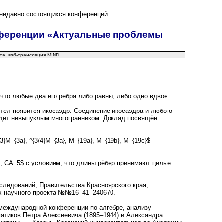
 недавно состоящихся конференций.
онференции «Актуальные проблемы
ета, вэб-трансляция MIND
 что любые два его ребра либо равны, либо одно вдвое
тел появится икосаэдр. Соединение икосаэдра и любого
удет невыпуклым многогранником. Доклад посвящён
3}M_{3a}, ^{3/4}M_{3a}, M_{19a}, M_{19b}, M_{19c}$
9d}, CA_5$ с условием, что длины рёбер принимают целые
ледований, Правительства Красноярского края,
ах научного проекта №№
16–41–24
0670.
 международной конференции по алгебре, анализу
атиков Петра Алексеевича (18
95–194
4) и Александра