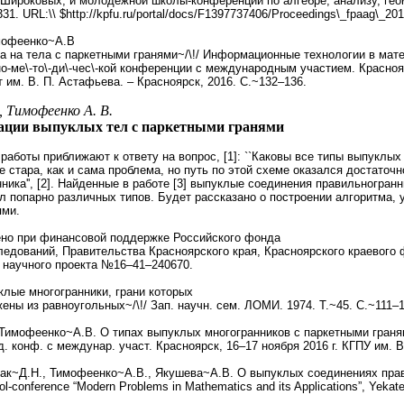
 Широковых, и молодёжной школы-конференции по алгебре, анализу, гео
331
. URL:\\ $http://kpfu.ru/portal/docs/F1397737406/Proceedings\_fpaag\_201
имофеенко~А.В
а на тела с паркетными гранями~/\!/ Информационные технологии в мат
-ме\-то\-ди\-чес\-кой конференции с международным участием. Красноярск,
-т им. В. П. Астафьева. – Красноярск, 2016. C.~1
32–136
.
, Тимофеенко А. В.
ации выпуклых тел с паркетными гранями
аботы приближают к ответу на вопрос, [1]: ``Каковы все типы выпуклых
же стара, как и сама проблема, но путь по этой схеме оказался достат
нника'', [2]. Найденные в работе [3] выпуклые соединения правильногра
ел попарно различных типов. Будет рассказано о построении алгоритма
ями.
но при финансовой поддержке Российского фонда
дований, Правительства Красноярского края, Красноярского краевого 
 научного проекта №
16–41–24
0670.
клые многогранники, грани которых
ны из равноугольных~/\!/ Зап. научн. сем. ЛОМИ. 1974. Т.~45. С.~1
11–
 Тимофеенко~А.В. О типах выпуклых многогранников с паркетными гранями
. конф. с междунар. участ. Красноярск, 16–17 ноября 2016 г. КГПУ им. В
дак~Д.Н., Тимофеенко~А.В., Якушева~А.В. О выпуклыx соединенияx прави
ol-conference “Modern Problems in Mathematics and its Applications”, Yekate