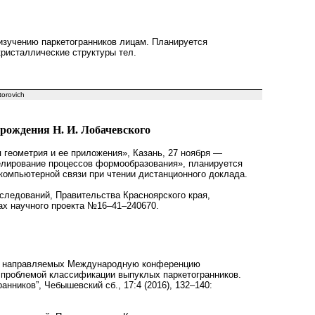
изучению паркетогранников лицам. Планируется
ристаллические структуры тел.
torovich
 рождения Н. И. Лобачевского
еометрия и ее приложения», Казань, 27 ноября —
оделирование процессов формообразования», планируется
компьютерной связи при чтении дистанционного доклада.
ледований, Правительства Красноярского края,
ах научного проекта №16–41–240670.
ов направляемых Международную конференцию
 проблемой классификации выпуклых паркетогранников.
ников”, Чебышевский сб., 17:4 (2016), 132–140: