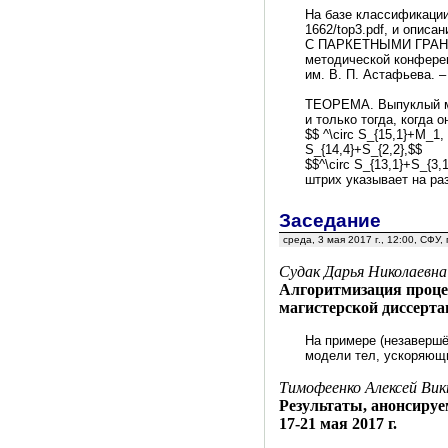
На базе классификации 
1662/top3.pdf, и опи
C ПАРКЕТНЫМИ ГРАНЯМИ
методической конференц
им. В. П. Астафьева. –
ТЕОРЕМА. Выпуклый мн
и только тогда, когда 
$$ ^\circ S_{15,1}+M_1, 
S_{14,4}+S_{2,2},$$
$$^\circ S_{13,1}+S_{3,1
штрих указывает на ра
Заседание
среда, 3 мая 2017 г., 12:00, СФУ
Судак Дарья Николаевна
Алгоритмизация проце
магистерской диссерта
На примере (незаверш
модели тел, ускоряющи
Тимофеенко Алексей Ви
Результаты, анонсиру
17-21 мая 2017 г.