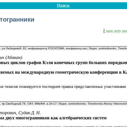
Поиск
етогранники
[
2026
2025
202
30, ул.Лебедевой, 82, информцентр РОСАТОМА, конференц-зал; Skype: avtimofeenko, Timofee
ич (Абакан)
овых циклов графов Кэли конечных групп больших порядко
ляемых на международную геометрическую конференцию в Ка
чи тезисов планируется последняя правка представленных участниками
0, пр.Свободный,79, СФУ, ИМиФИ, а.34-17; Skype: avtimofeenko, Timofeenko Alexey Viktorovic
торович, Судак Д. Н.
а двух многогранников как алгебраических систем