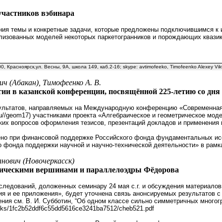
участников вэбинара
ия темы и конкретные задачи, которые предложены подключившимся к 
изованных моделей некоторых паркетогранников и порождающих квазик
00, Красноярск,ул. Весны, 9А, школа 149, каб.2-16; skype: avtimofeeko, Timofeenko Alexey Vik
ч (Абакан), Тимофеенко А. В.
ии в казанской конференции, посвящённой 225-летию со дня
ультатов, направляемых на Международную конференцию «Современная г
u.ru//geom17) участниками проекта «Алгебраическое и геометрическое м
ких вопросов оформления тезисов, презентаций докладов и применения 
но при финансовой поддержке Российского фонда фундаментальных исс
о фонда поддержки научной и научно-технической деятельности» в рамк
нович (Новочеркасск)
ическими вершинами и параллелоэдры Фёдорова
следований, доложенных семинару 24 мая с.г. и обсуждения материал
я и ее приложения», будет уточнена связь анонсируемых результатов с
ия см. В. И. Субботин, “Об одном классе сильно симметричных многогран
links/1fc2b52ddf6c55dd5616ce3241ba7512/cheb521.pdf