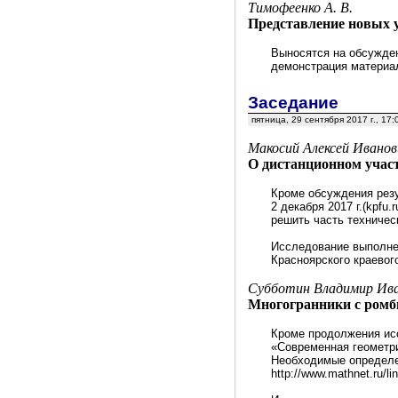
Тимофеенко А. В.
Представление новых 
Выносятся на обсужден
демонстрация материал
Заседание
пятница, 29 сентября 2017 г., 17:
Макосий Алексей Иванови
О дистанционном участ
Кроме обсуждения рез
2 декабря 2017 г.(kpf
решить часть техничес
Исследование выполне
Красноярского краевог
Субботин Владимир Ива
Многогранники с ромб
Кроме продолжения ис
«Современная геометри
Необходимые определен
http://www.mathnet.ru/