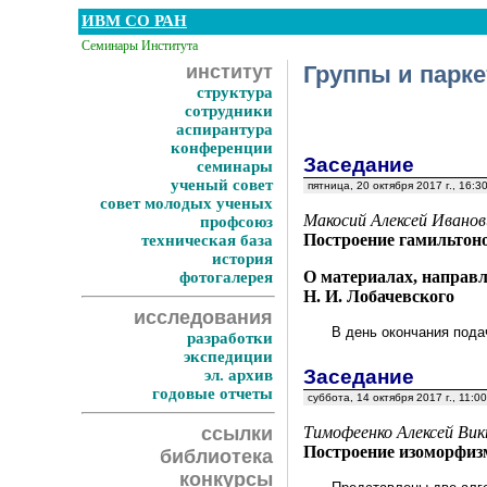
ИВМ СО РАН
Семинары Института
институт
Группы и парк
структура
сотрудники
аспирантура
конференции
Заседание
семинары
ученый совет
пятница, 20 октября 2017 г., 16:
совет молодых ученых
Макосий Алексей Иванов
профсоюз
Построение гамильтон
техническая база
история
О материалах, направ
фотогалерея
Н. И. Лобачевского
исследования
В день окончания пода
разработки
экспедиции
Заседание
эл. архив
годовые отчеты
суббота, 14 октября 2017 г., 11:0
ссылки
Тимофеенко Алексей Вик
Построение изоморфизм
библиотека
конкурсы