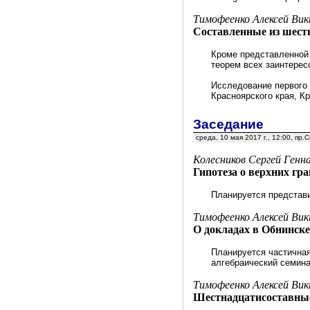
Тимофеенко Алексей Вик
Составленные из шест
Кроме представленной 
теорем всех заинтерес
Исследование первого
Красноярского края, К
Заседание
среда, 10 мая 2017 г., 12:00, пр
Колесников Сергей Генна
Гипотеза о верхних г
Планируется представ
Тимофеенко Алексей Ви
О докладах в Обнинске,
Планируется частичная
алгебраический семин
Тимофеенко Алексей Вик
Шестнадцатисоставные