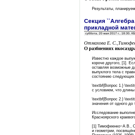
Результаты, планируем
Секция ``Алгебр
прикладной мате
суббота, 20 мая 2017 г., 18:30,
Отмахова Е. С.,Тимофе
О разбиениях икосаэдр
Известно каждое выпук
короче другого, [1]. Е
оставляя возможные дл
выпуклого тела с прав
состоянию следующих в
\textbf{Вопрос 1.} \tex
с условием, что длины
\textbf{Вопрос 2.} \te
значения от одного до 
Исследование выполне
Красноярского краевог
[1] Тимофеенко~А.В., 
и геометрии, посвящён