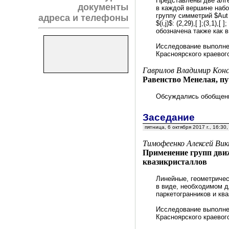
Представлены две алг
документы
в каждой вершине набо
группу симметрий $Aut P
адреса и телефоны
$(i,j)$: (2,29),[ ];(3,1)
обозначена также как в 
Исследование выполне
Красноярского краевог
Гаврилов Владимир Кон
Равенство Менелая, п
Обсуждались обобщени
Заседание
пятница, 6 октября 2017 г., 16:30
Тимофеенко Алексей Ви
Применение групп дви
квазикристаллов
Линейные, геометричес
в виде, необходимом д
паркетогранников и кв
Исследование выполне
Красноярского краевог