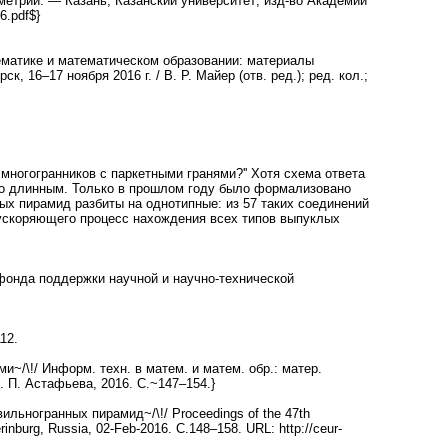
метрии. — Казань, Казанский университет; изд-во Академии
6.pdf$}
ематике и математическом образовании: материалы
 16–17 ноября 2016 г. / В. Р. Майер (отв. ред.); ред. кол.;
 многогранников с паркетными гранями?'' Хотя схема ответа
очно длинным. Только в прошлом году было формализовано
нных пирамид разбиты на однотипные: из 57 таких соединений
, ускоряющего процесс нахождения всех типов выпуклых
фонда поддержки научной и научно-технической
112
.
~/\!/ Информ. техн. в матем. и матем. обр.: матер.
. П. Астафьева, 2016. C.~1
47–154
.}
льногранных пирамид~/\!/ Proceedings of the 47th
rinburg, Russia, 02-Feb-2016. С.1
48–158
. URL: http://ceur-