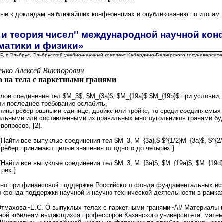
ые к докладам на ближайших конференциях и опубликованию по итогам
а и теория чисел'' международной научной к
матики и физики»
 КБР, п.Эльбрус, Эльбрусский учебно-научный комплекс Кабардино-Балкарского госуниверсит
енко Алексей Викторович
а на тела с паркетными гранями
лое соединение тел $M_3$, $M_{3a}$, $M_{19a}$ $M_{19b}$ при условии,
сли последнее требование ослабить,
ины рёбер равными единице, двойке или тройке, то среди соединяемых 
ильными или составленными из правильных многоугольников гранями б
опросов, [2].
tit{Найти все выпуклые соединения тел $M_3, M_{3a},$ $^{1/2}M_{3a}$, $^{2/
 рёбер принимают целые значения от одного до четырёх.}
xtit{Найти все выпуклые соединения тел $M_3, M_{3a}$, $M_{19a}$, $M_{1
трех.}
но при финансовой поддержке Российского фонда фундаментальных исс
о фонда поддержки научной и научно-технической деятельности в рамк
Отмахова~Е.С. О выпуклых телах с паркетными гранями~/\!/ Материалы
ной юбилеям выдающихся профессоров Казанского университета, матем