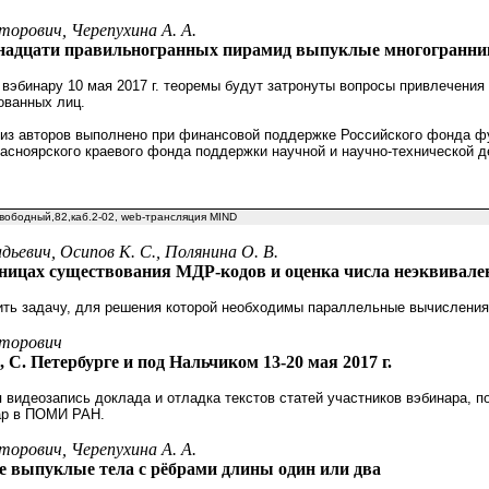
торович, Черепухина А. А.
надцати правильногранных пирамид выпуклые многогранни
вэбинару 10 мая 2017 г. теоремы будут затронуты вопросы привлечения
ованных лиц.
 из авторов выполнено при финансовой поддержке Российского фонда 
расноярского краевого фонда поддержки научной и научно-технической 
.Свободный,82,каб.2-02, web-трансляция MIND
дьевич, Осипов К. С., Полянина О. В.
раницах существования МДР-кодов и оценка числа неэквивал
ить задачу, для решения которой необходимы параллельные вычисления
кторович
 С. Петербурге и под Нальчиком 13-20 мая 2017 г.
 видеозапись доклада и отладка текстов статей участников вэбинара, п
ар в ПОМИ РАН.
торович, Черепухина А. А.
 выпуклые тела с рёбрами длины один или два