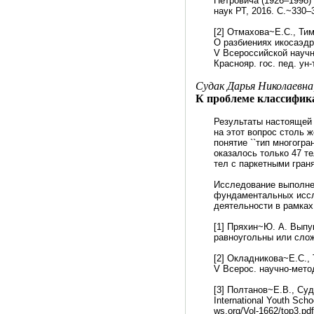
Петровича (19
26–199
8)
наук РТ, 2016. С.~3
30–
[2] Отмахова~Е.С., Т
О разбиениях икосаэдр
V Всероссийской научно
Краснояр. гос. пед. ун
Судак Дарья Николаевна
К проблеме классифик
Результаты настоящей р
на этот вопрос столь 
понятие ``тип многогра
оказалось только 47 т
тел с паркетными гран
Исследование выполне
фундаментальных иссле
деятельности в рамках
[1] Пряхин~Ю. А. Выпу
равноугольны или сложе
[2] Окладникова~Е.С.,
V Всерос. научно-метод
[3] Полтанов~Е.В., Су
International Youth Scho
ws.org/Vol-1662/top3.pdf