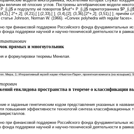
ебраические модели многогранника, носителями которых служат коорди
ры величин её плоских углов. Построены алгебраические модели некотор
_{i,j}$ и подгруппу её поворотов $Aut^+ P_{i,j}$ паркетогранника $P_{i,j}
,[ ]; (4,2),[ 2^+,2]; (4,21),[ ];(2,33),[ ]; (3,4),[2]; (3,36),[2^+,2]; (3,51),[
статье Johnson, Norman W. (1966). «Convex polyhedra with regular faces». 
но при финансовой поддержке Российского фонда фундаментальных исс
о фонда поддержки научной и научно-технической деятельности в рамка
стантинович
учок прямых и многоугольник
я и формулировки теоремы Менелая.
, пл. Мира, 1; Итерактивный музей науки «Ньютон-Парк», проектная комната (на козырьке); Sk
кторович
жений евклидова пространства в теореме о классификации 
кие и заданные генетическим кодом представления указанных в назван
ля повышения эффективности технологий синтеза классификационных т
азикристаллов.
но при финансовой поддержке Российского фонда фундаментальных исс
о фонда поддержки научной и научно-технической деятельности в рамка