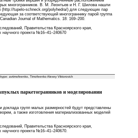
натные тройки вершин и упорядоченные расположением
ых многогранников. В. М. Леонтьев и Н. Г. Шилова нашли
$ (http://tupelo-schneck.org/polyhedra/) для следующих пар
 ]; причём следующая за соответствующей многограннику парой группа
Canadian Journal of Mathematics. 18: 169–200.
ледований, Правительства Красноярского края,
х научного проекта №
16–41–24
0670
ype: avtimofeenko, Timofeenko Alexey Viktorovich
выпуклых паркетогранников и моделировании
ии доклада групп малых размерностей будут представлены
еорем, а также изготовления материализованных моделей
ледований, Правительства Красноярского края,
х научного проекта №16–41–240670.