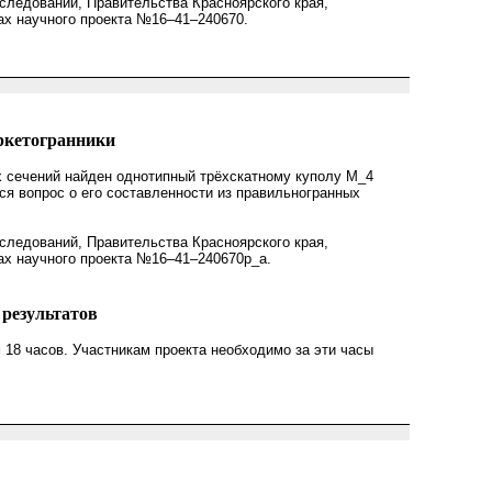
ледований, Правительства Красноярского края,
ах научного проекта №16–41–240670.
ркетогранники
 сечений найден однотипный трёхскатному куполу M_4
ся вопрос о его составленности из правильногранных
ледований, Правительства Красноярского края,
ах научного проекта №16–41–240670р_а.
результатов
18 часов. Участникам проекта необходимо за эти часы