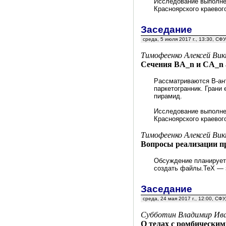
Исследование выполне
Красноярского краевог
Заседание
среда, 5 июля 2017 г., 13:30, СФ
Тимофеенко Алексей Ви
Сечения BA_n и CA_n 
Рассматриваются B-ант
паркетогранник. Грани
пирамид.
Исследование выполне
Красноярского краевог
Тимофеенко Алексей Ви
Вопросы реализации п
Обсуждение планируетс
создать файлы.ТеХ — 
Заседание
среда, 24 мая 2017 г., 12:00, СФ
Субботин Владимир Иван
О телах с ромбически