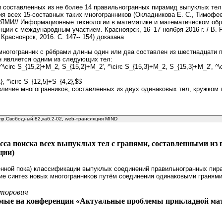
составленных из не более 14 правильногранных пирамид выпуклых тел с р
сания всех 15-составных таких многогранников (Окладникова Е. С., 
// Информационные технологии в математике и математическом образ
ии с международным участием. Красноярск, 16–17 ноября 2016 г. / В. Р. М
 Красноярск, 2016. C. 147-- 154) доказана
огогранник с рёбрами длины один или два составлен из шестнадцати п
он является одним из следующих тел:
^\circ S_{15,2}+M_2, S_{15,2}+M_2', ^\circ S_{15,3}+M_2, S_{15,3}+M_2', ^\c
}, ^\circ S_{12,5}+S_{4,2},$$
зличие многогранников, составленных из двух одинаковых тел, кружко
, пр.Свободный,82,каб.2-02, web-трансляция MIND
сса поиска всех выпуклых тел с гранями, составленными из
ции)
ённой пока) классификации выпуклых соединений правильногранных пир
е синтез новых многогранников путём соединения одинаковыми гранями
кторович
емые на конференции «Актуальные проблемы прикладной мат