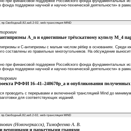
но при финансовой поддержке Российского фонда фундаментальных исс
о фонда поддержки научной и научно-технической деятельности» в рамк
У, пр.Свободный,82,каб.2-02, web-трансляция MIND
кторович
антипризмы A_n и однотипные трёхскатному куполу M_4 па
ипризмы и С-антипризмы с малым числом рёбер в основаниях. Среди их
 его составлены из правильных многоугольников. На обсуждение выносит
но при финансовой поддержке Российского фонда фундаментальных исс
о фонда поддержки научной и научно-технической деятельности» в рамк
кторович
роекта РФФИ 16–41–240670р_а и опубликования полученных 
я проводить с перерывами и включенной трансляцией Mind до минимум 
заготовки для соответствующих изданий.
У, пр.Свободный,82,каб.2-02, web-трансляция MIND
ович (Новочеркасск), Тимофеенко А. В.
ми вершинами и паркетными гранями