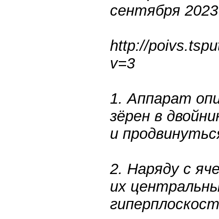
сентября 2023 
http://poivs.tsp
v=3
1. Аппарат оп
зёрен в двойн
и продвинутьс
2. Наряду с я
их центральны
гиперплоскость