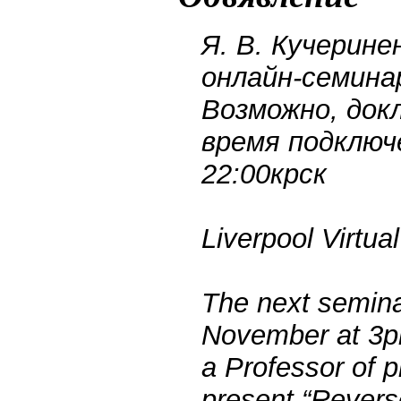
Я. В. Кучерин
онлайн-семина
Возможно, док
время подключе
22:00крск
Liverpool Virtua
The next seminar
November at 3pm
a Professor of p
present “Reverse