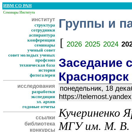
ИВМ СО РАН
Семинары Института
институт
Группы и п
структура
сотрудники
аспирантура
[
конференции
2026
2025
2024
20
семинары
ученый совет
совет молодых ученых
Заседание c
профсоюз
техническая база
история
Красноярск
фотогалерея
исследования
понедельник, 18 декаб
разработки
https://telemost.yand
экспедиции
эл. архив
годовые отчеты
Кучериненко Я
ссылки
МГУ им. М. В.
библиотека
конкурсы