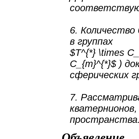
соответствующ
6. Количество 
в группах
$T^{*} \times C_
C_{m}^{*}$ ) д
сферических г
7. Рассматри
кватернионов,
пространства
Объявление