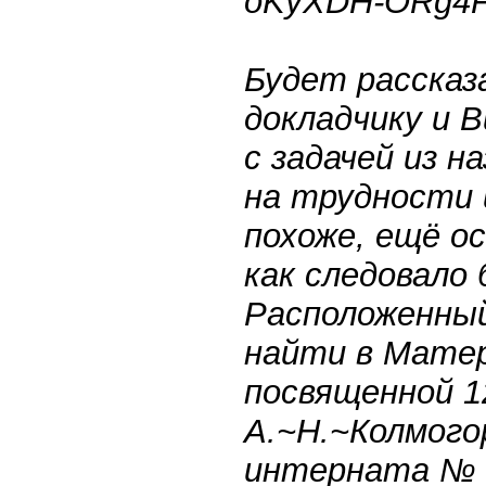
oKyXDH-ORg4Fo
Будет рассказ
докладчику и 
с задачей из 
на трудности 
похоже, ещё о
как следовало
Расположенный
найти в Матер
посвященной 1
А.~Н.~Колмого
интерната № 1