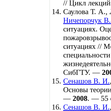
// Цикл лекци
Саулова Т. А.
,
Ничепорчук В.
ситуациях. Оц
пожаровзрывоо
ситуациях // М
специальности
жизнедеятельн
СибГТУ. —
20
Сенашов В. И.
Основы теории 
—
2008
. — 55 
Сенашов В. И.