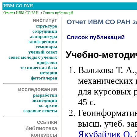
ИВМ СО РАН
Отчеты ИВМ СО РАН
::
Список публикаций
институт
Отчет ИВМ СО РАН за
структура
сотрудники
аспирантура
Список публикаций
конференции
семинары
ученый совет
Учебно-методич
совет молодых ученых
профсоюз
Валькова Т. А.
техническая база
история
фотогалерея
механических 
исследования
для курсовых 
разработки
45 с.
экспедиции
эл. архив
Геоинформатика
годовые отчеты
высш. учеб. зав
ссылки
библиотека
Якубайлик О. 
конкурсы