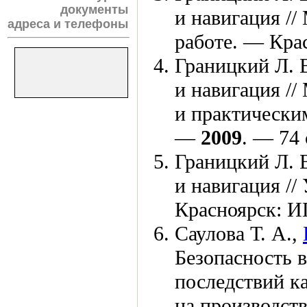
документы
и навигация //
адреса и телефоны
работе. — Кр
Границкий Л. 
и навигация //
и практически
—
2009
. — 74 
Границкий Л. 
и навигация /
Красноярск: 
Саулова Т. А.
,
Безопасность 
последствий к
на производств