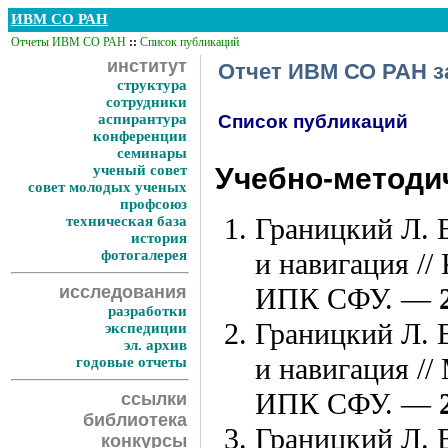
ИВМ СО РАН
Отчеты ИВМ СО РАН
::
Список публикаций
институт
Отчет ИВМ СО РАН за
структура
сотрудники
аспирантура
Список публикаций
конференции
семинары
ученый совет
Учебно-методич
совет молодых ученых
профсоюз
Границкий Л. 
техническая база
история
фотогалерея
и навигация //
исследования
ИПК СФУ. —
разработки
Границкий Л. 
экспедиции
эл. архив
и навигация //
годовые отчеты
ИПК СФУ. —
ссылки
библиотека
Границкий Л. 
конкурсы