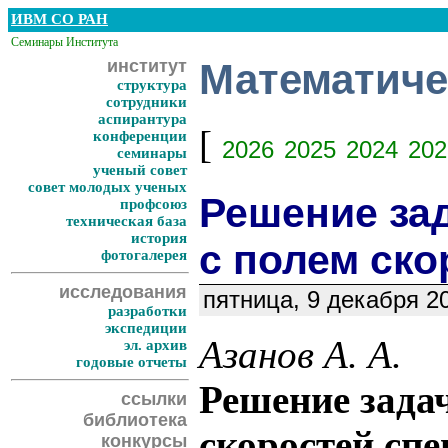
ИВМ СО РАН
Семинары Института
институт
Математиче
структура
сотрудники
аспирантура
[
конференции
2026
2025
2024
202
семинары
ученый совет
совет молодых ученых
Решение за
профсоюз
техническая база
история
с полем ско
фотогалерея
исследования
пятница, 9 декабря 2
разработки
экспедиции
Азанов А. А.
эл. архив
годовые отчеты
Решение зада
ссылки
библиотека
скоростей сп
конкурсы