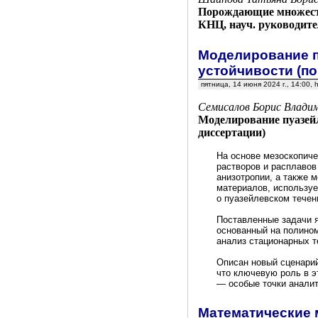
Порождающие множеств
КНЦ, науч. руководите
Моделирование п
устойчивости (п
пятница, 14 июня 2024 г., 14:00
Семисалов Борис Владим
Моделирование пуазейл
диссертации)
На основе мезоскопиче
растворов и расплаво
анизотропии, а также 
материалов, используе
о пуазейлевском течен
Поставленные задачи я
основанный на полино
анализ стационарных т
Описан новый сценарий
что ключевую роль в э
— особые точки анали
Математические 