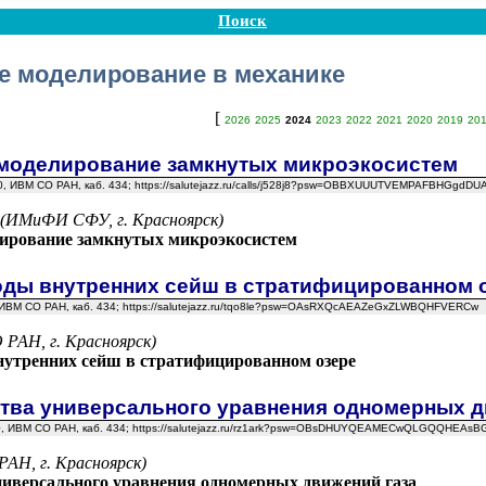
Поиск
е моделирование в механике
[
2026
2025
2024
2023
2022
2021
2020
2019
20
моделирование замкнутых микроэкосистем
:00, ИВМ СО РАН, каб. 434; https://salutejazz.ru/calls/j528j8?psw=OBBXUUUTVEMPAFBHGgdD
 (ИМиФИ СФУ, г. Красноярск)
ирование замкнутых микроэкосистем
ды внутренних сейш в стратифицированном 
0, ИВМ СО РАН, каб. 434; https://salutejazz.ru/tqo8le?psw=OAsRXQcAEAZeGxZLWBQHFVERCw
 РАН, г. Красноярск)
утренних сейш в стратифицированном озере
тва универсального уравнения одномерных д
4:00, ИВМ СО РАН, каб. 434; https://salutejazz.ru/rz1ark?psw=OBsDHUYQEAMECwQLGQQHEAs
РАН, г. Красноярск)
ниверсального уравнения одномерных движений газа