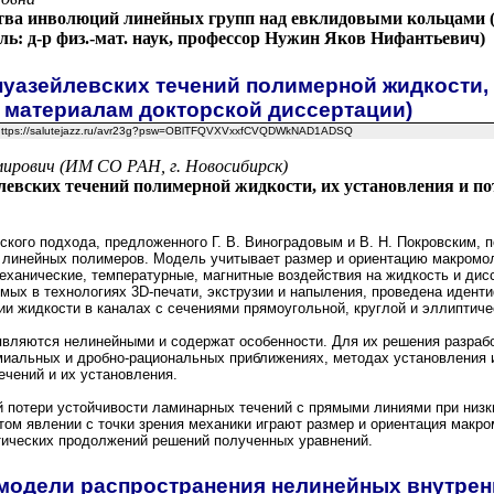
а инволюций линейных групп над евклидовыми кольцами (
ль: д-р физ.-мат. наук, профессор Нужин Яков Нифантьевич)
уазейлевских течений полимерной жидкости, 
о материалам докторской диссертации)
, https://salutejazz.ru/avr23g?psw=OBlTFQVXVxxfCVQDWkNAD1ADSQ
ирович (ИМ СО РАН, г. Новосибирск)
евских течений полимерной жидкости, их установления и по
ского подхода, предложенного Г. В. Виноградовым и В. Н. Покровским,
в линейных полимеров. Модель учитывает размер и ориентацию макромо
механические, температурные, магнитные воздействия на жидкость и ди
мых в технологиях 3D-печати, экструзии и напыления, проведена идент
ии жидкости в каналах с сечениями прямоугольной, круглой и эллиптич
вляются нелинейными и содержат особенности. Для их решения разраб
миальных и дробно-рациональных приближениях, методах установления 
ечений и их установления.
 потери устойчивости ламинарных течений с прямыми линиями при низк
том явлении с точки зрения механики играют размер и ориентация макро
тических продолжений решений полученных уравнений.
модели распространения нелинейных внутрен