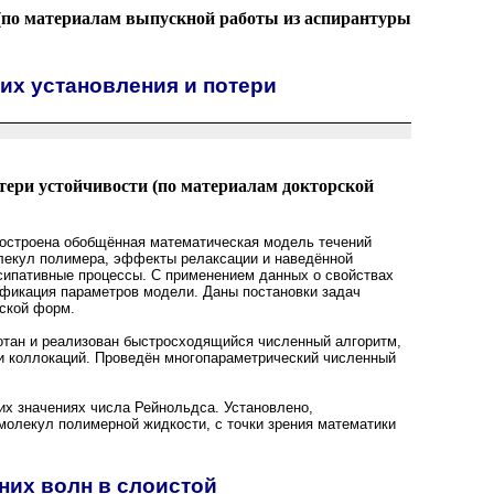
по материалам выпускной работы из аспирантуры
их установления и потери
тери устойчивости (по материалам докторской
 построена обобщённая математическая модель течений
лекул полимера, эффекты релаксации и наведённой
ссипативные процессы. С применением данных о свойствах
ификация параметров модели. Даны постановки задач
еской форм.
отан и реализован быстросходящийся численный алгоритм,
и коллокаций. Проведён многопараметрический численный
их значениях числа Рейнольдса. Установлено,
молекул полимерной жидкости, с точки зрения математики
них волн в слоистой