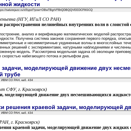
нной жидкости
 https://salutejazz.ru/s5iypd?psw=OBwTBgtVFBtQDBQQVEEDCF8GCQ
еньевна (НГУ, ИГиЛ СО РАН)
и распространения нелинейных внутренних волн в слоистой
построение, анализ и верификацию математических моделей распростра
дкости. Получена система законов сохранения первого порядка, опис
симметричные и несимметричные уединенные волны в многослойных тече
енных решений с экспериментами, натурными наблюдениями и численны
оженную модель. Рассмотрена модельная задача об эволюции припове
 скоростью набегающего потока и рельефом дна.
 задачи, моделирующей движение двух несм
й трубе
0, ИВМ СО РАН, каб. 434
нт СФУ, г. Красноярск)
чи, моделирующей движение двух несмешивающихся жидкосте
и решения краевой задачи, моделирующей дв
0, ИВМ СО РАН, каб. 434
РАН, г. Красноярск)
ения краевой задачи, моделирующей движение двух жидких с