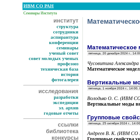
ИВМ СО РАН
Семинары Института
институт
Математическо
структура
сотрудники
аспирантура
конференции
Математическое 
семинары
ученый совет
пятница, 20 декабря 2024 г., 14
совет молодых ученых
Чусовитина Александра
профсоюз
Математическое модел
техническая база
история
фотогалерея
Вертикальные мо
пятница, 1 ноября 2024 г., 14:0
исследования
разработки
Володько О. С. (ИВМ СО
экспедиции
Вертикальные моды вн
эл. архив
годовые отчеты
Групповые свойс
ссылки
пятница, 25 октября 2024 г., 1
библиотека
Андреев В. К. (ИВМ СО 
конкурсы
Групповые свойства у