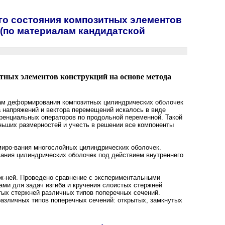
о состояния композитных элементов
 (по материалам кандидатской
тных элементов конструкций на основе метода
ам деформирования композитных цилиндрических оболочек
а напряжений и вектора перемещений искалось в виде
енциальных операторов по продольной переменной. Такой
ьших размерностей и учесть в решении все компоненты
иро-вания многослойных цилиндрических оболочек.
ания цилиндрических оболочек под действием внутреннего
ж-ней. Проведено сравнение с экспериментальными
ами для задач изгиба и кручения слоистых стержней
тых стержней различных типов поперечных сечений.
азличных типов поперечных сечений: открытых, замкнутых