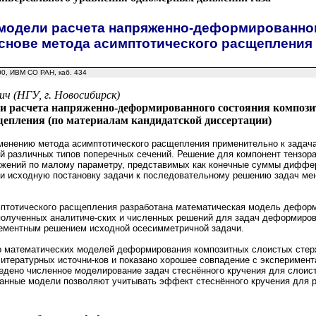
модели расчета напряженно-деформированног
основе метода асимптотического расщепления
:00, ИВМ СО РАН, каб. 434
ич (НГУ, г. Новосибирск)
и расчета напряженно-деформированного состояния компози
епления (по материалам кандидатской диссертации)
менению метода асимптотического расщепления применительно к задач
й различных типов поперечных сечений. Решение для компонент тензор
ожений по малому параметру, представимых как конечные суммы диффер
и исходную постановку задачи к последовательному решению задач мен
мптотического расщепления разработана математическая модель деформ
олученных аналитиче-ских и численных решений для задач деформиров
лементным решением исходной осесимметричной задачи.
о математических моделей деформирования композитных слоистых стер
итературных источни-ков и показано хорошее совпадение с эксперимент
едено численное моделирование задач стеснённого кручения для слоис
танные модели позволяют учитывать эффект стеснённого кручения для р