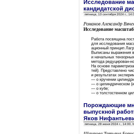
Исследование ма
кандидатской ди
пятница, 13 сентября 2024 г., 14
Романов Александр Вяче
Исследование масштаб
Работа посвящена пост
для исследования мас
ационный принцип Лагр
Выписаны выражения в 
и начальных тензорны
метода редуцирован-но
На основе параметриза
тей). Представлено чи
и результатах экспери
— о кручении цилиндри
— о цилиндрическом (и
— о кубе;
— о толстостенном ци
Порождающие мно
выпускной работы
Яков Нифантьеви
пятница, 28 июня 2024 г., 14:00
Шаипова Татьяна Борис