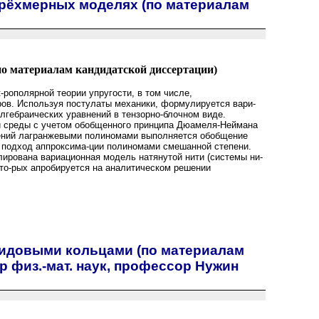
рёхмерных моделях (по материалам
о материалам кандидатской диссертации)
рополярной теории упругости, в том числе,
ов. Используя постулаты механики, формулируется вари-
лгебраических уравнений в тензорно-блочном виде.
ой среды с учетом обобщенного принципа Дюамеля-Неймана
щений лагранжевыми полиномами выполняется обобщение
н подход аппроксима-ции полиномами смешанной степени.
ирована вариационная модель натянутой нити (системы ни-
ото-рых апробируется на аналитическом решении
идовыми кольцами (по материалам
р физ.-мат. наук, профессор Нужин