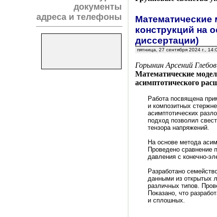
документы
адреса и телефоны
Математические 
конструкций на 
диссертации)
пятница, 27 сентября 2024 г., 14
Горынин Арсений Глебов
Математические модел
асимптотического расщ
Работа посвящена при
и композитных стержне
асимптотических разл
подход позволил свест
тензора напряжений.
На основе метода аси
Проведено сравнение п
давления с конечно-э
Разработано семейств
данными из открытых л
различных типов. Пров
Показано, что разрабо
и сплошных.