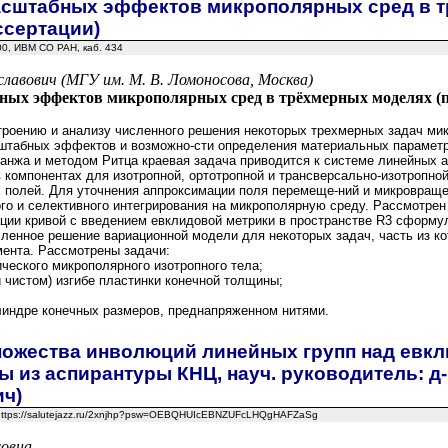
сштабных эффектов микрополярных сред в т
ссертации)
:00, ИВМ СО РАН, каб. 434
славович (МГУ им. М. В. Ломоносова, Москва)
ных эффектов микрополярных сред в трёхмерных моделях (п
роению и анализу численного решения некоторых трехмерных задач мик-
штабных эффектов и возможно-сти определения материальных параметр
анжа и методом Ритца краевая задача приводится к системе линейных а
компонентах для изотропной, ортотропной и трансверсально-изотропн
х полей. Для уточнения аппроксимации поля перемеще-ний и микровра
го и селективного интегрирования на микрополярную среду. Рассмотре
ции кривой с введением евклидовой метрики в пространстве R3 сформул
сленное решение вариационной модели для некоторых задач, часть из к
мента. Рассмотрены задачи:
ческого микрополярного изотропного тела;
 чистом) изгибе пластинки конечной толщины;
линдре конечных размеров, преднапряженном нитями.
жества инволюций линейных групп над евкл
 из аспирантуры КНЦ, науч. руководитель: д-
ч)
, https://salutejazz.ru/2xnjhp?psw=OEBQHUIcEBNZUFcLHQgHAFZaSg
овна