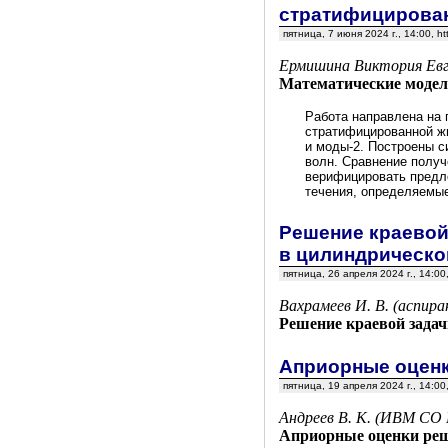
стратифицирова
пятница, 7 июня 2024 г., 14:00,
Ермишина Виктория Евг
Математические модел
Работа направлена на 
стратифицированной жи
и моды-2. Построены 
волн. Сравнение получ
верифицировать предл
течения, определяемые
Решение краевой
в цилиндрическо
пятница, 26 апреля 2024 г., 14:0
Вахрамеев И. В. (аспира
Решение краевой зада
Априорные оценк
пятница, 19 апреля 2024 г., 14:0
Андреев В. К. (ИВМ СО 
Априорные оценки реш