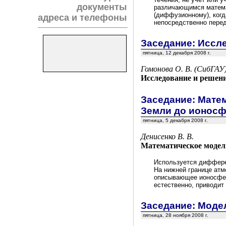
документы
различающимся матема
(диффузионному), когд
адреса и телефоны
непосредственно перед
Заседание: Иссл
пятница, 12 декабря 2008 г.
Гомонова О. В. (СибГАУ
Исследование и решени
Заседание: Мате
Земли до ионосф
пятница, 5 декабря 2008 г.
Денисенко В. В.
Математическое модел
Используется дифферен
На нижней границе атм
описывающее ионосферу
естественно, приводит
Заседание: Моде
пятница, 28 ноября 2008 г.