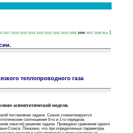
]
18
2017
2016
2015
2014
2013
2012
2011
2010
2009
2008
2007
2006
Все
сии.
язкого теплопроводного газа
основе асимптотической модели.
зкой постановках задачи. Скачок схематизируется
тотические соотношения 0-го и 1-го порядков,
нном смысле) решение задачи. Проведено сравнение одного
ье-Стокса. Показано, что при определенных параметрах
ущенного течения в слое приводит к двум значительно