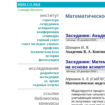
ИВМ СО РАН
Семинары Института
институт
Математическо
структура
сотрудники
аспирантура
конференции
Заседание: Акаде
семинары
ученый совет
пятница, 26 декабря 2008 г.
совет молодых ученых
Шапарев Н. Я.
профсоюз
Академик В. А. Коптюг
техническая база
история
фотогалерея
Заседание: Мате
на основе асимп
исследования
пятница, 19 декабря 2008 г.
разработки
экспедиции
Адрианов А. Л. (СибГАУ
эл. архив
Математическое модели
годовые отчеты
Моделируется процесс 
ссылки
поверхностью сильного
библиотека
учитывающие вязкость 
из получнных частных
конкурсы
течения, не учет или 