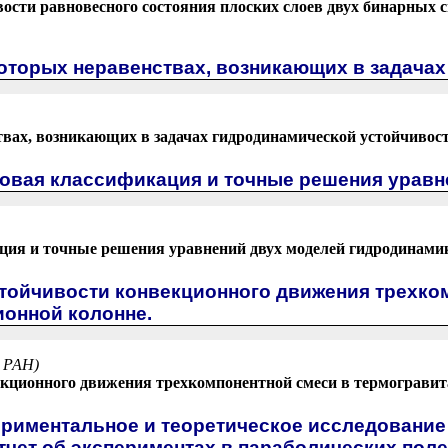
ости равновесного состояния плоских слоев двух бинарных с
которых неравенствах, возникающих в задача
вах, возникающих в задачах гидродинамической устойчивост
повая классификация и точные решения уравн
ия и точные решения уравнений двух моделей гидродинамик
стойчивости конвекционного движения трехко
ионной колонне.
 РАН)
екционного движения трехкомпонентной смеси в термогравит
ериментальное и теоретическое исследовани
тчет об экспериментах в параболических полет