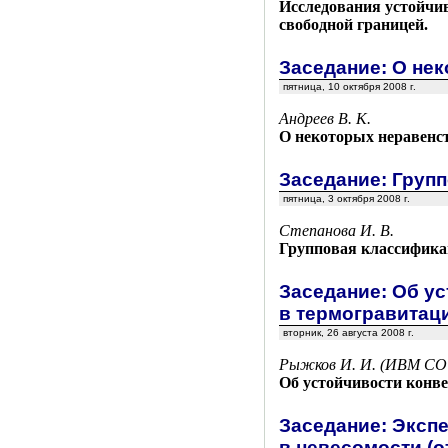
Исследования устойчив
свободной границей.
Заседание: О не
пятница, 10 октября 2008 г.
Андреев В. К.
О некоторых неравенст
Заседание: Груп
пятница, 3 октября 2008 г.
Степанова И. В.
Групповая классификац
Заседание: Об у
в термогравитац
вторник, 26 августа 2008 г.
Рыжков И. И. (ИВМ СО
Об устойчивости конв
Заседание: Эксп
в невесомости (о