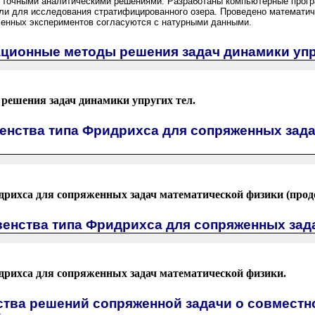
с точными аналитическими решениями. Разработаны компьютерные про
ли для исследования стратифицированного озера. Проведено математич
ленных экспериментов согласуются с натурными данными.
ационные методы решения задач динамики упр
решения задач динамики упругих тел.
енства типа Фридрихса для сопряженных зад
дрихса для сопряженных задач математической физики (прод
венства типа Фридрихса для сопряженных зад
дрихса для сопряженных задач математической физики.
ства решений сопряженной задачи о совмест