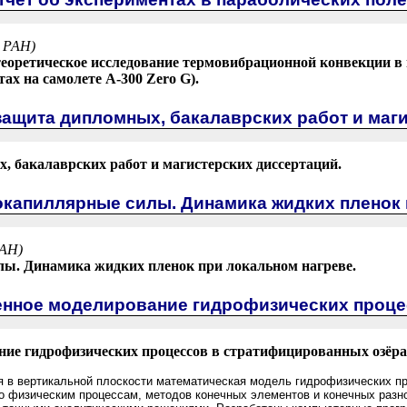
 РАН)
еоретическое исследование термовибрационной конвекции в 
ах на самолете А-300 Zero G).
защита дипломных, бакалаврских работ и маг
 бакалаврских работ и магистерских диссертаций.
окапиллярные силы. Динамика жидких пленок 
РАН)
ы. Динамика жидких пленок при локальном нагреве.
енное моделирование гидрофизических проце
ие гидрофизических процессов в стратифицированных озёрах
 в вертикальной плоскости математическая модель гидрофизических пр
 физическим процессам, методов конечных элементов и конечных разно