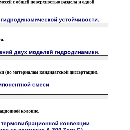
месей с общей поверхностью раздела и одной
х гидродинамической устойчивости.
и.
ений двух моделей гидродинамики.
и (по материалам кандидатской диссертации).
мпонентной смеси
ационной колонне.
е термовибрационной конвекции
ах на самолете А-300 Zero G).