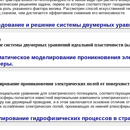
тическим решениям задачи, первое из которых соответствует газодина
а роль указанного фактора велика. Рассмотрен способ искусственной 
 скачком, чем достигается эффективное снижение его интенсивности.
едование и решение системы двумерных урав
)
е системы двумерных уравнений идеальной пластичности (ка
матическое моделирование проникновения эле
еры.
ирование проникновения электрических полей от поверхност
циальное уравнение для электрического потенциала, соответствующее 
осферы полагается известной вертикальная компонента электрического 
 как двумерный проводник, и в этом заключается основное отличие о
 к ослаблению электрических полей, проникающих из нижней атмосферы
лирование гидрофизических процессов в ст