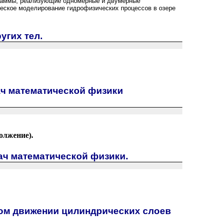
граммы, реализующие одномерные и двумерные
еское моделирование гидрофизических процессов в озере
угих тел.
ач математической физики
олжение).
ач математической физики.
ном движении цилиндрических слоев