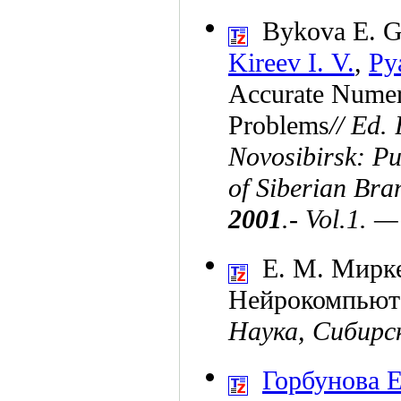
Bykova E. G
Kireev I. V.
,
Py
Accurate Numeri
Problems
// Ed.
Novosibirsk: Pu
of Siberian Bra
2001
.- Vol.1. —
Е. М. Мирк
Нейрокомпьюте
Наука, Сибирс
Горбунова Е