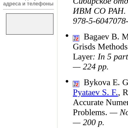
Сибирское от
адреса и телефоны
ИВМ СО РАН. 
978-5-6047078-
Bagaev B. M
Grisds Methods
Layer
: In 5 pa
— 224 pp.
Bykova E. G
Pyataev S. F.
,
R
Accurate Numeri
Problems.
— No
— 200 p.