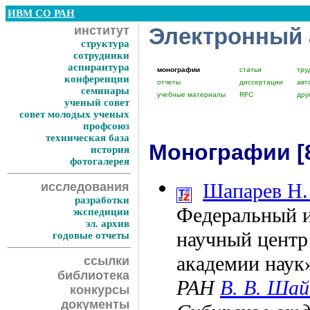
ИВМ СО РАН
институт
Электронный
структура
сотрудники
аспирантура
монографии
статьи
тру
конференции
отчеты
диссертации
авт
семинары
учебные материалы
RFC
дру
ученый совет
совет молодых ученых
профсоюз
техническая база
Монографии [
история
фотогалерея
Шапарев Н.
исследования
разработки
Федеральный и
экспедиции
эл. архив
научный центр
годовые отчеты
академии нау
ссылки
библиотека
РАН
В. В. Шай
конкурсы
документы