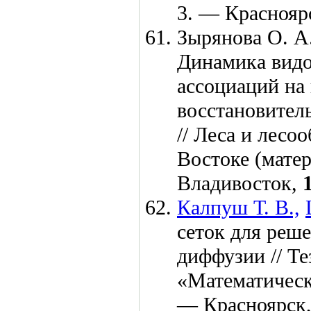
3. — Краснояр
Зырянова О. А.
Динамика видо
ассоциаций на
восстановител
// Леса и лесо
Востоке (мате
Владивосток,
Калпуш Т. В.,
сеток для реше
диффузии // Т
«Математическ
— Красноярск