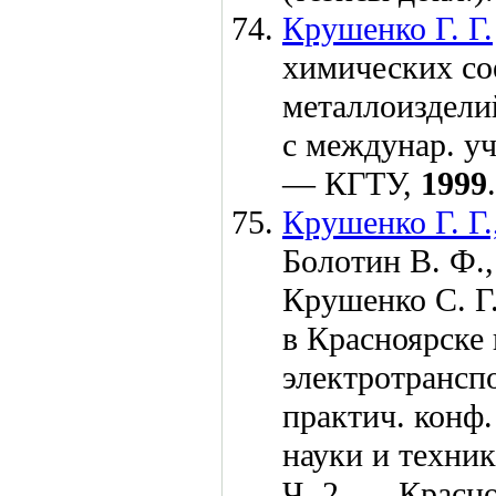
Крушенко Г. Г.
химических со
металлоиздели
с междунар. у
— КГТУ,
1999
Крушенко Г. Г.
Болотин В. Ф.,
Крушенко С. Г
в Красноярске 
электротранспо
практич. конф
науки и техни
Ч. 2. — Красн