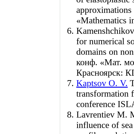
approximations o
«Mathematics in
Kamenshchikov 
for numerical so
domains on non-
конф. «Мат. м
Красноярск: К
Kaptsov O. V.
T
transformation f
conference IS
Lavrentiev M. 
influence of sea