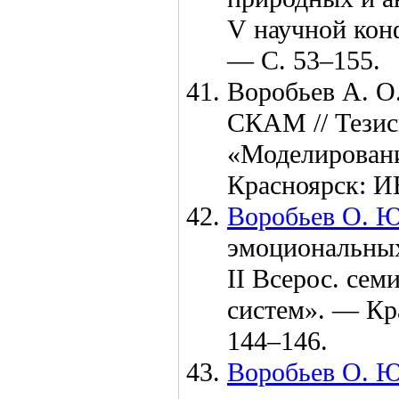
V научной ко
— С.
53–155
.
Воробьев А. О
СКАМ // Тезис
«Моделировани
Красноярск: 
Воробьев О. Ю
эмоциональных
II Всерос. се
систем». — К
1
44–146
.
Воробьев О. Ю