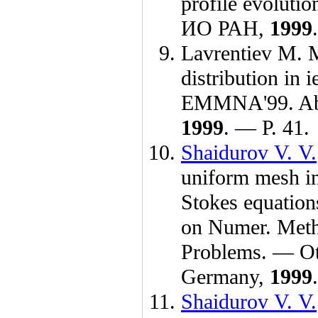
profile evoluti
ИО РАН,
1999
Lavrentiev M. 
distribution in 
EMMNA'99. Abs
1999
. — Р. 41.
Shaidurov V. V.
uniform mesh i
Stokes equations
on Numer. Meth
Problems. — Ot
Germany,
1999
Shaidurov V. V.