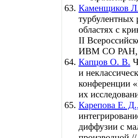
Каменщиков Л.
турбулентных 
областях с кри
II Всероссийс
ИВМ СО РАН
Капцов О. В.
Ч
и неклассическ
конференции «
их исследован
Карепова Е. Д.
интегрировани
диффузии с ма
производной /