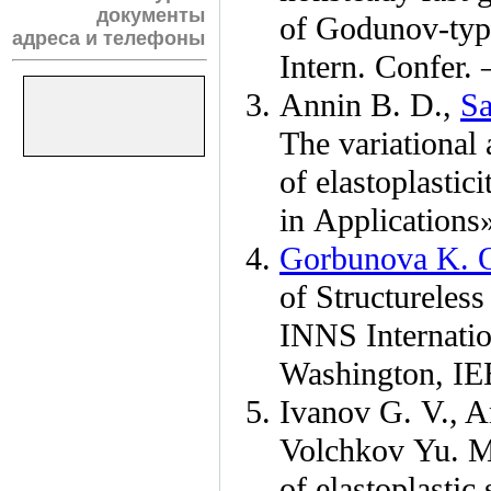
документы
of Godunov-type
адреса и телефоны
Intern. Confer.
Annin B. D.,
Sa
The variational
of elastoplastic
in Applications»
Gorbunova K. 
of Structureles
INNS Internatio
Washington, I
Ivanov G. V.,
A
Volchkov Yu. M
of elastoplastic