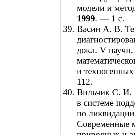
модели и мето
1999
. — 1 с.
Васин А. В.
Те
диагностирован
докл. V научн
математическо
и техногенных
112.
Вильчик С. И.
в системе под
по ликвидации
Современные м
природных и а