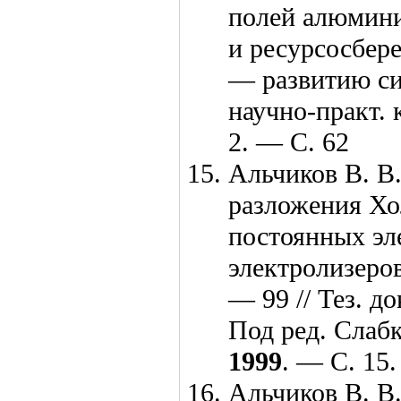
полей алюмини
и ресурсосбере
— развитию сиб
научно-практ.
2. — С. 62
Альчиков В. В.
разложения Хо
постоянных эл
электролизеро
— 99 // Тез. д
Под ред. Слаб
1999
. — С. 15.
Альчиков В. В.