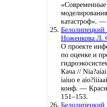
«Современные 
моделирования
катастроф». —
Белолипецкий 
Ноженкова Л. 
О проекте инф
по оценке и п
гидроэкосисте
Кача // Nia?aiai
iaiuo e aio?iii
конф. — Крас
1
51–153
.
Белолипецкий 