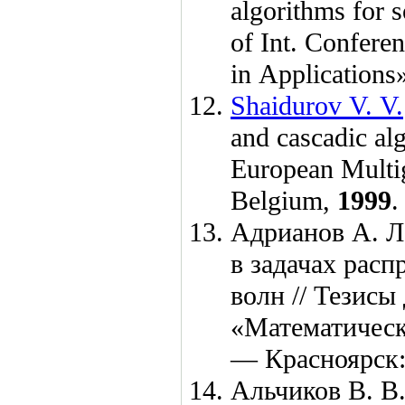
algorithms for s
of Int. Confer
in Application
Shaidurov V. V.
and cascadic alg
European Multig
Belgium,
1999
.
Адрианов А. Л
в задачах рас
волн // Тезисы
«Математическ
— Красноярск
Альчиков В. В.