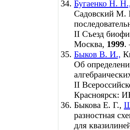
Бугаенко Н. Н.
Садовский М. 
последовательн
II Съезд биофи
Москва,
1999
.
Быков В. И.,
К
Об определени
алгебраических
II Всероссийск
Красноярск: 
Быкова Е. Г.,
Ш
разностная сх
для квазилиней