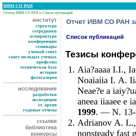
ИВМ СО РАН
Отчеты ИВМ СО РАН
::
Список публикаций
институт
Отчет ИВМ СО РАН за
структура
сотрудники
аспирантура
Список публикаций
конференции
семинары
ученый совет
Тезисы конфере
совет молодых ученых
профсоюз
Aia?aaaa I.I.,
Ia
техническая база
история
фотогалерея
Noaiaiia I. A.
Ii
исследования
Neae?e a iaiy?ua
разработки
aneea iiaaee e 
экспедиции
эл. архив
1999
. — N. 13-
годовые отчеты
Adrianov A. L.,
ссылки
библиотека
nonsteady fast 
конкурсы