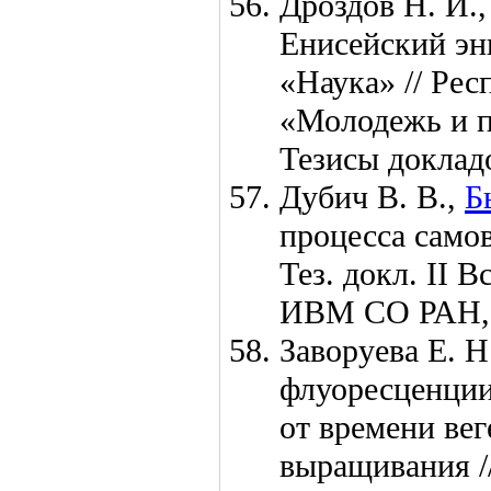
Дроздов Н. И.,
Енисейский эн
«Наука» // Ре
«Молодежь и п
Тезисы доклад
Дубич В. В.,
Б
процесса само
Тез. докл. II 
ИВМ СО РАН
Заворуева Е. Н
флуоресценции
от времени ве
выращивания //