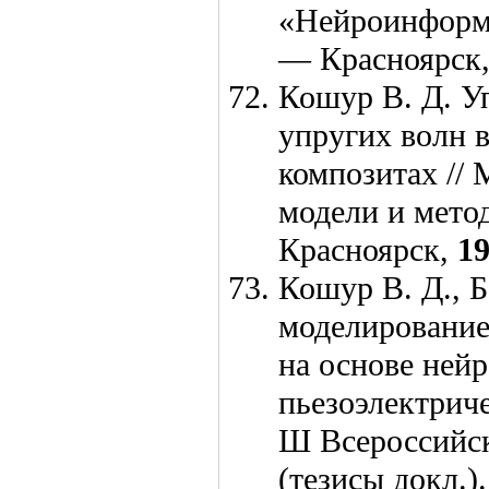
«Нейроинформа
— Красноярск
Кошур В. Д.
Уп
упругих волн 
композитах //
модели и мето
Красноярск,
1
Кошур В. Д.,
Б
моделирование
на основе ней
пьезоэлектрич
Ш Всероссийск
(тезисы докл.