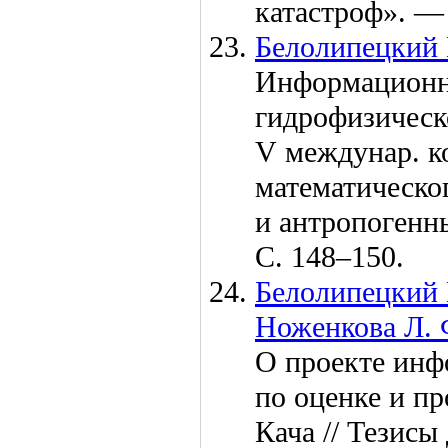
катастроф». —
Белолипецкий 
Информационно
гидрофизическо
V междунар. 
математическо
и антропогенн
С. 1
48–150
.
Белолипецкий 
Ноженкова Л. 
О проекте инф
по оценке и пр
Кача // Тезис