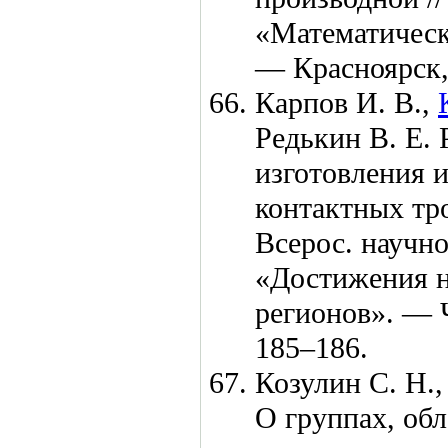
«Математическ
— Красноярск
Карпов И. В.,
Редькин В. Е.
Р
изготовления 
контактных тро
Всерос. научно
«Достижения н
регионов». — 
1
85–186
.
Козулин С. Н.,
О группах, обл