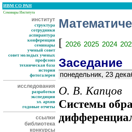
ИВМ СО РАН
Семинары Института
институт
Математиче
структура
сотрудники
аспирантура
[
конференции
2026
2025
2024
202
семинары
ученый совет
совет молодых ученых
Заседание
профсоюз
техническая база
история
понедельник, 23 дека
фотогалерея
исследования
О. В. Капцов
разработки
экспедиции
Системы обра
эл. архив
годовые отчеты
дифференциал
ссылки
библиотека
конкурсы