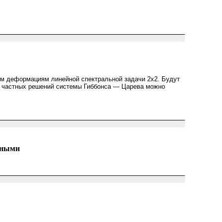
ым деформациям линейной спектральной задачи 2x2. Будут
а частных решений системы Гиббонса — Царева можно
дными