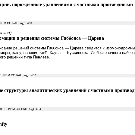
трии, порожденные уравнениями с частными производными
, ИВМ СО РАН, ауд. 434
сква)
мации и решения системы Гиббонса — Царева
писание решений системы Гиббонса — Царева сводится к изомонодромн
меры, как уравнения КдФ, Каупа — Буссинеска. Из бесконечного набор
ого решений типа Пенлеве.
00, ИВМ СО РАН, ауд. 434
ие структуры аналитических уравнений с частными произво
18:00, ИВМ СО РАН, ауд. 434
nfty