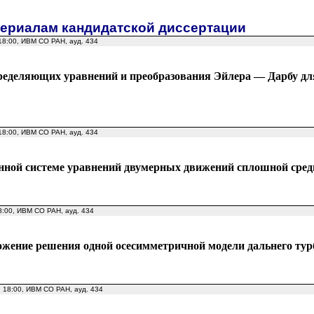
териалам кандидатской диссертации
 18:00, ИВМ СО РАН, ауд. 434
ределяющих уравнений и преобразования Эйлера — Дарбу дл
 18:00, ИВМ СО РАН, ауд. 434
нной системе уравнений двумерных движений сплошной среды
18:00, ИВМ СО РАН, ауд. 434
жение решения одной осесимметричной модели дальнего тур
, 18:00, ИВМ СО РАН, ауд. 434