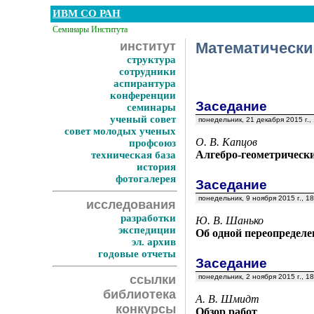
ИВМ СО РАН
Семинары Института
институт
Математически
структура
сотрудники
аспирантура
конференции
Заседание
семинары
ученый совет
понедельник, 21 декабря 2015 г.,
совет молодых ученых
О. В. Капцов
профсоюз
Алгебро-геометрическ
техническая база
история
фотогалерея
Заседание
понедельник, 9 ноября 2015 г., 1
исследования
разработки
Ю. В. Шанько
экспедиции
Об одной переопределе
эл. архив
годовые отчеты
Заседание
ссылки
понедельник, 2 ноября 2015 г., 1
библиотека
А. В. Шмидт
конкурсы
Обзор работ