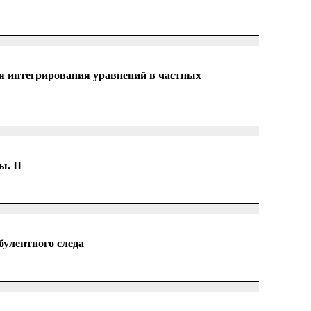
я интегрирования уравнений в частных
. II
булентного следа