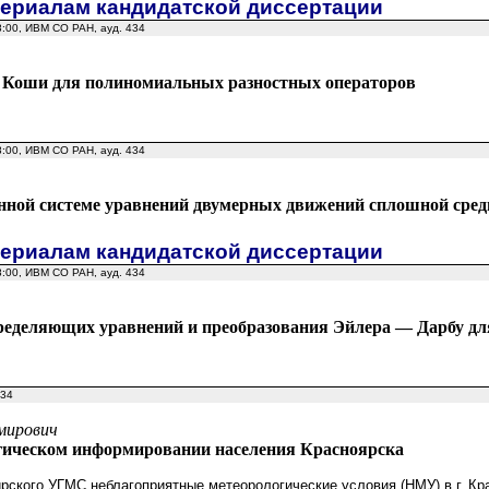
териалам кандидатской диссертации
8:00, ИВМ СО РАН, ауд. 434
и Коши для полиномиальных разностных операторов
8:00, ИВМ СО РАН, ауд. 434
енной системе уравнений двумерных движений сплошной сре
териалам кандидатской диссертации
8:00, ИВМ СО РАН, ауд. 434
ределяющих уравнений и преобразования Эйлера — Дарбу дл
434
мирович
гическом информировании населения Красноярска
ского УГМС неблагоприятные метеорологические условия (НМУ) в г. Кра